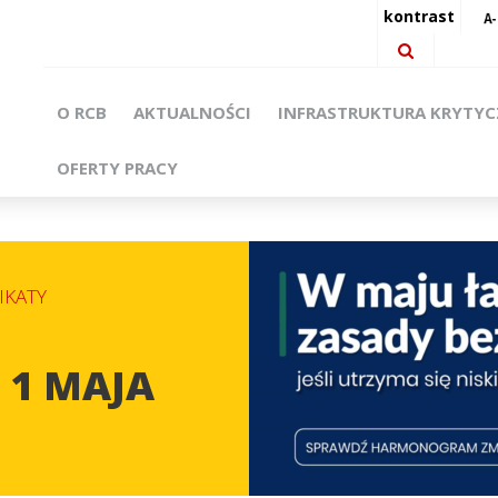
kontrast
O RCB
AKTUALNOŚCI
INFRASTRUKTURA KRYTY
OFERTY PRACY
KATY
 1 MAJA