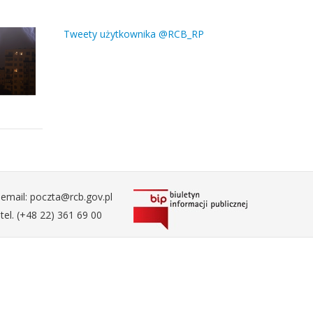
Tweety użytkownika @RCB_RP
email: poczta@rcb.gov.pl
tel. (+48 22) 361 69 00