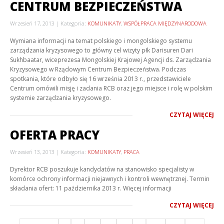
CENTRUM BEZPIECZEŃSTWA
Wrzesień 17, 2013
Kategoria:
KOMUNIKATY
,
WSPÓŁPRACA MIĘDZYNARODOWA
Wymiana informacji na temat polskiego i mongolskiego systemu
zarządzania kryzysowego to główny cel wizyty płk Darisuren Dari
Sukhbaatar, wiceprezesa Mongolskiej Krajowej Agencji ds. Zarządzania
Kryzysowego w Rządowym Centrum Bezpieczeństwa. Podczas
spotkania, które odbyło się 16 września 2013 r., przedstawiciele
Centrum omówili misję i zadania RCB oraz jego miejsce i rolę w polskim
systemie zarządzania kryzysowego.
CZYTAJ WIĘCEJ
OFERTA PRACY
Wrzesień 13, 2013
Kategoria:
KOMUNIKATY
,
PRACA
Dyrektor RCB poszukuje kandydatów na stanowisko specjalisty w
komórce ochrony informacji niejawnych i kontroli wewnętrznej. Termin
składania ofert: 11 października 2013 r. Więcej informacji
CZYTAJ WIĘCEJ