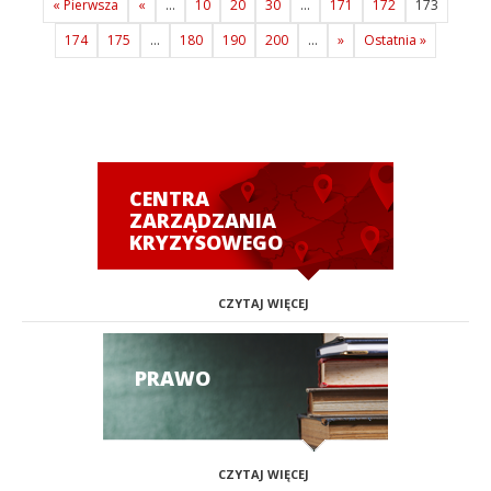
« Pierwsza
«
...
10
20
30
...
171
172
173
174
175
...
180
190
200
...
»
Ostatnia »
CENTRA
ZARZĄDZANIA
KRYZYSOWEGO
CZYTAJ WIĘCEJ
PRAWO
CZYTAJ WIĘCEJ