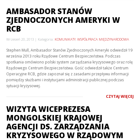
AMBASADOR STANÓW
ZJEDNOCZONYCH AMERYKI W
RCB
Wrzesień 20, 2013
Kategoria:
KOMUNIKATY
,
WSPÓŁPRACA MIĘDZYNARODOWA
Stephen Mull, Ambasador Stanów Zjednoczonych Ameryki odwiedził 19
września 2013 roku Rządowe Centrum Bezpieczeństwa. Podczas
spotkania omówiono polski system zarządzania kryzysowego oraz rolę
Rządowego Centrum Bezpieczeństwa. Gość odwiedził także Centrum
Operacyjne RCB, gdzie zapoznał się z zasadami przepływu informacji
pomiędzy służbami i instytucjami administracji publicznej podczas
sytuacji kryzysowej.
CZYTAJ WIĘCEJ
WIZYTA WICEPREZESA
MONGOLSKIEJ KRAJOWEJ
AGENCJI DS. ZARZĄDZANIA
KRYZYSOWEGO W RZĄDOWYM