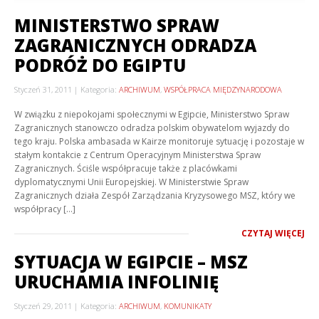
MINISTERSTWO SPRAW
ZAGRANICZNYCH ODRADZA
PODRÓŻ DO EGIPTU
Styczeń 31, 2011
Kategoria:
ARCHIWUM
,
WSPÓŁPRACA MIĘDZYNARODOWA
W związku z niepokojami społecznymi w Egipcie, Ministerstwo Spraw
Zagranicznych stanowczo odradza polskim obywatelom wyjazdy do
tego kraju. Polska ambasada w Kairze monitoruje sytuację i pozostaje w
stałym kontakcie z Centrum Operacyjnym Ministerstwa Spraw
Zagranicznych. Ściśle współpracuje także z placówkami
dyplomatycznymi Unii Europejskiej. W Ministerstwie Spraw
Zagranicznych działa Zespół Zarządzania Kryzysowego MSZ, który we
współpracy […]
CZYTAJ WIĘCEJ
SYTUACJA W EGIPCIE – MSZ
URUCHAMIA INFOLINIĘ
Styczeń 29, 2011
Kategoria:
ARCHIWUM
,
KOMUNIKATY