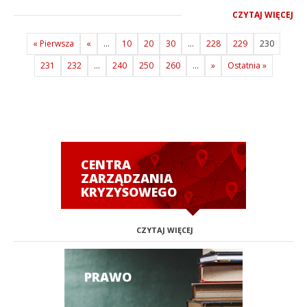
CZYTAJ WIĘCEJ
« Pierwsza
«
...
10
20
30
...
228
229
230
231
232
...
240
250
260
...
»
Ostatnia »
CENTRA
ZARZĄDZANIA
KRYZYSOWEGO
CZYTAJ WIĘCEJ
PRAWO