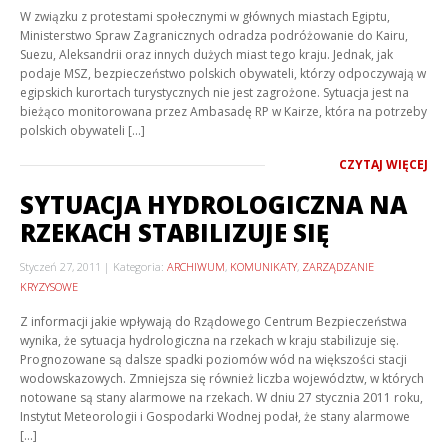
W związku z protestami społecznymi w głównych miastach Egiptu,
Ministerstwo Spraw Zagranicznych odradza podróżowanie do Kairu,
Suezu, Aleksandrii oraz innych dużych miast tego kraju. Jednak, jak
podaje MSZ, bezpieczeństwo polskich obywateli, którzy odpoczywają w
egipskich kurortach turystycznych nie jest zagrożone. Sytuacja jest na
bieżąco monitorowana przez Ambasadę RP w Kairze, która na potrzeby
polskich obywateli […]
CZYTAJ WIĘCEJ
SYTUACJA HYDROLOGICZNA NA
RZEKACH STABILIZUJE SIĘ
Styczeń 27, 2011
Kategoria:
ARCHIWUM
,
KOMUNIKATY
,
ZARZĄDZANIE
KRYZYSOWE
Z informacji jakie wpływają do Rządowego Centrum Bezpieczeństwa
wynika, że sytuacja hydrologiczna na rzekach w kraju stabilizuje się.
Prognozowane są dalsze spadki poziomów wód na większości stacji
wodowskazowych. Zmniejsza się również liczba województw, w których
notowane są stany alarmowe na rzekach. W dniu 27 stycznia 2011 roku,
Instytut Meteorologii i Gospodarki Wodnej podał, że stany alarmowe
[…]