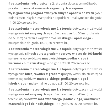
4 ostrzeżenia hydrologiczne 2. stopnia
dotyczące możliwości
przekroczenia stanów ostrzegawczych w rejonach
występowania prognozowanych silnych opadów deszczu
(woj.:
dolnośląskie, śląskie, małopolskie i opolskie) – maksymalnie do godz.
11.00, 20 czerwca br.,
2 ostrzeżenia meteorologiczne 2. stopnia
dotyczące możliwości
wystąpienia
intensywnych opadów deszczu
(do 50 mm, lokalnie
do 60 mm) na terenie województwa
śląskiego i opolskiego
–
maksymalnie do godz. 18.00, 20 czerwca br.,
3 ostrzeżenia meteorologiczne 2. stopnia
dotyczące możliwości
wystąpienia
silnych burz z gradem (porywy wiatru do 100 km/h)
na terenie województwa
mazowieckiego, podlaskiego i
warmińsko-mazurskiego
– do godz. 23.00, 20 czerwca br.,
3 ostrzeżenia meteorologiczne 1. stopnia
dotyczące możliwości
wystąpienia
burz, również z gradem
(porywy wiatru do 70 km/h) na
terenie województw:
małopolskiego, podkarpackiego i
lubelskiego
– maksymalnie do godz. 21.00, 20 czerwca br.,
4 ostrzeżenia meteorologiczne 1. stopnia
dotyczące możliwości
wystąpienia
intensywnych opadów deszczu
(do 40 mm) na
terenie województwa
mazowieckiego, podlaskiego, warmińsko-
mazurskiego i dolnośląskiego
– do godz. 20.00, 20 czerwca br.