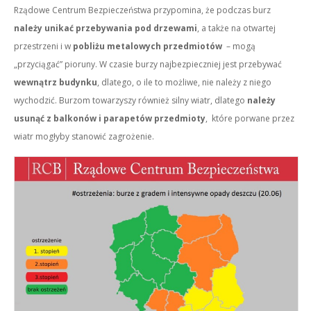
Rządowe Centrum Bezpieczeństwa przypomina, że podczas burz
należy unikać przebywania pod drzewami
, a także na otwartej
przestrzeni i w
pobliżu metalowych przedmiotów
– mogą
„przyciągać” pioruny. W czasie burzy najbezpieczniej jest przebywać
wewnątrz budynku
, dlatego, o ile to możliwe, nie należy z niego
wychodzić. Burzom towarzyszy również silny wiatr, dlatego
należy
usunąć z balkonów i parapetów przedmioty
, które porwane przez
wiatr mogłyby stanowić zagrożenie.