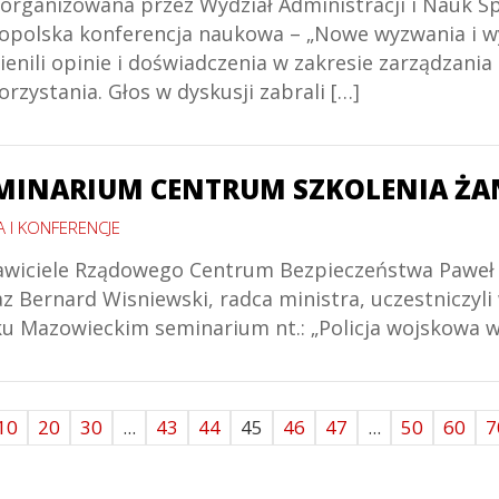
 zorganizowana przez Wydział Administracji i Nauk S
polska konferencja naukowa – „Nowe wyzwania i wy
nili opinie i doświadczenia w zakresie zarządzania 
rzystania. Głos w dyskusji zabrali […]
SEMINARIUM CENTRUM SZKOLENIA Ż
A I KONFERENCJE
stawiciele Rządowego Centrum Bezpieczeństwa Paweł
raz Bernard Wisniewski, radca ministra, uczestnicz
u Mazowieckim seminarium nt.: „Policja wojskowa 
10
20
30
...
43
44
45
46
47
...
50
60
7