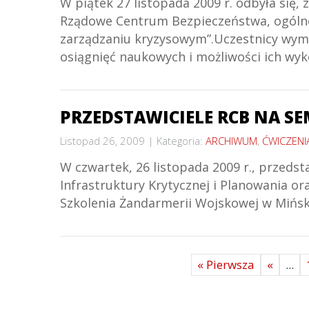
W piątek 27 listopada 2009 r. odbyła się,
Rządowe Centrum Bezpieczeństwa, ogólno
zarządzaniu kryzysowym”.Uczestnicy wymie
osiągnięć naukowych i możliwości ich wyko
PRZEDSTAWICIELE RCB NA 
Listopad 26, 2009
Kategoria:
ARCHIWUM
,
ĆWICZENI
W czwartek, 26 listopada 2009 r., przed
Infrastruktury Krytycznej i Planowania o
Szkolenia Żandarmerii Wojskowej w Mińsk
« Pierwsza
«
...