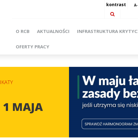
kontrast
O RCB
AKTUALNOŚCI
INFRASTRUKTURA KRYTY
OFERTY PRACY
KATY
 1 MAJA