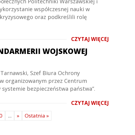
połecznych Politechniki Warszawskiej i
korzystanie współczesnej nauki w
kryzysowego oraz podkreślili rolę
CZYTAJ WIĘCEJ
ANDARMERII WOJSKOWEJ
 Tarnawski, Szef Biura Ochrony
yli w organizowanym przez Centrum
w systemie bezpieczeństwa państwa”.
CZYTAJ WIĘCEJ
0
...
»
Ostatnia »