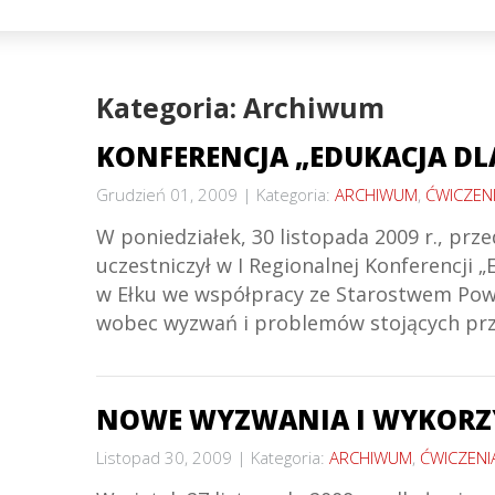
Kategoria: Archiwum
KONFERENCJA „EDUKACJA DL
Grudzień 01, 2009
Kategoria:
ARCHIWUM
,
ĆWICZENI
W poniedziałek, 30 listopada 2009 r., pr
uczestniczył w I Regionalnej Konferencji
w Ełku we współpracy ze Starostwem Powia
wobec wyzwań i problemów stojących prze
NOWE WYZWANIA I WYKORZY
Listopad 30, 2009
Kategoria:
ARCHIWUM
,
ĆWICZENI