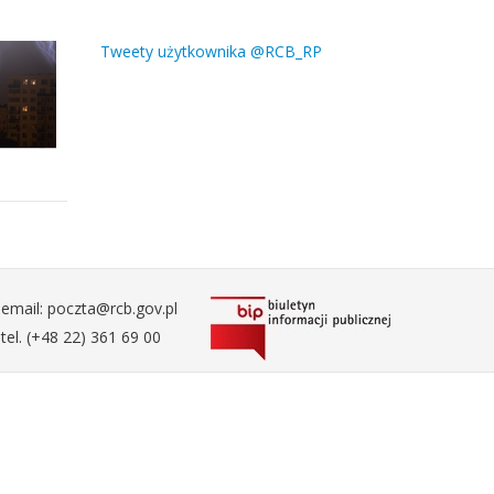
Tweety użytkownika @RCB_RP
email: poczta@rcb.gov.pl
tel. (+48 22) 361 69 00