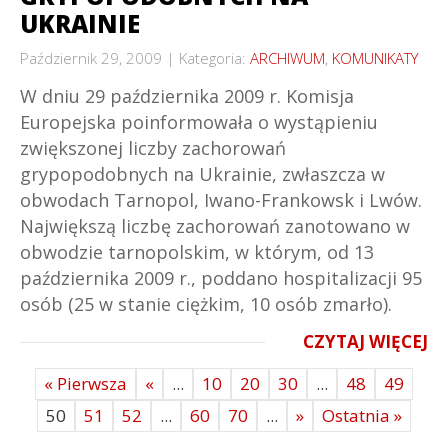
UKRAINIE
Październik 29, 2009
Kategoria:
ARCHIWUM
,
KOMUNIKATY
W dniu 29 października 2009 r. Komisja
Europejska poinformowała o wystąpieniu
zwiększonej liczby zachorowań
grypopodobnych na Ukrainie, zwłaszcza w
obwodach Tarnopol, Iwano-Frankowsk i Lwów.
Największą liczbę zachorowań zanotowano w
obwodzie tarnopolskim, w którym, od 13
października 2009 r., poddano hospitalizacji 95
osób (25 w stanie ciężkim, 10 osób zmarło).
CZYTAJ WIĘCEJ
« Pierwsza
«
...
10
20
30
...
48
49
50
51
52
...
60
70
...
»
Ostatnia »