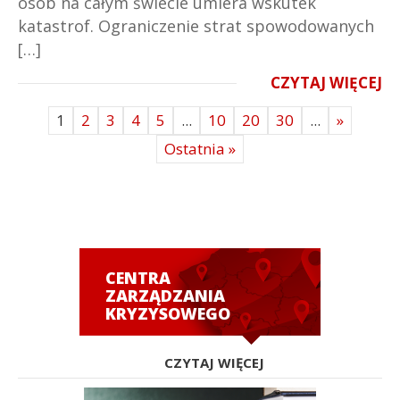
osób na całym świecie umiera wskutek
katastrof. Ograniczenie strat spowodowanych
[…]
CZYTAJ WIĘCEJ
1
2
3
4
5
...
10
20
30
...
»
Ostatnia »
CENTRA
ZARZĄDZANIA
KRYZYSOWEGO
CZYTAJ WIĘCEJ