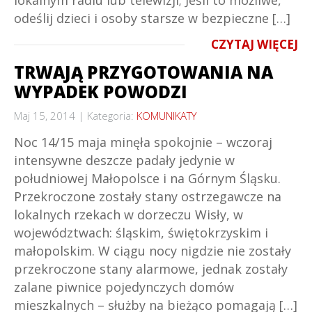
lokalnym radiu lub telewizji; Jeśli to możliwe,
odeślij dzieci i osoby starsze w bezpieczne […]
CZYTAJ WIĘCEJ
TRWAJĄ PRZYGOTOWANIA NA
WYPADEK POWODZI
Maj 15, 2014
Kategoria:
KOMUNIKATY
Noc 14/15 maja minęła spokojnie – wczoraj
intensywne deszcze padały jedynie w
południowej Małopolsce i na Górnym Śląsku.
Przekroczone zostały stany ostrzegawcze na
lokalnych rzekach w dorzeczu Wisły, w
województwach: śląskim, świętokrzyskim i
małopolskim. W ciągu nocy nigdzie nie zostały
przekroczone stany alarmowe, jednak zostały
zalane piwnice pojedynczych domów
mieszkalnych – służby na bieżąco pomagają […]