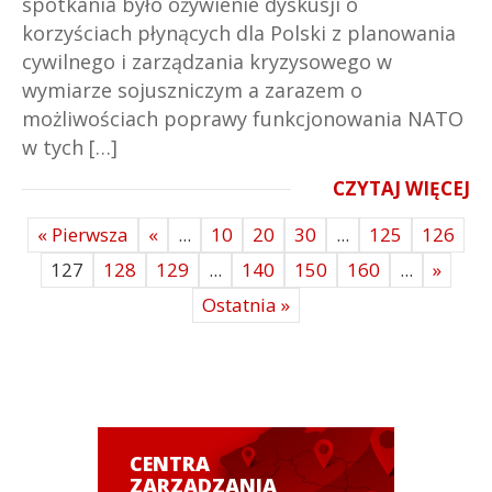
spotkania było ożywienie dyskusji o
korzyściach płynących dla Polski z planowania
cywilnego i zarządzania kryzysowego w
wymiarze sojuszniczym a zarazem o
możliwościach poprawy funkcjonowania NATO
w tych […]
CZYTAJ WIĘCEJ
« Pierwsza
«
...
10
20
30
...
125
126
127
128
129
...
140
150
160
...
»
Ostatnia »
CENTRA
ZARZĄDZANIA