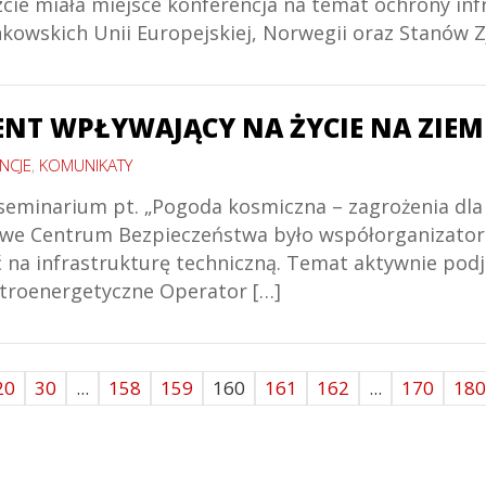
cie miała miejsce konferencja na temat ochrony inf
onkowskich Unii Europejskiej, Norwegii oraz Stanów 
NT WPŁYWAJĄCY NA ŻYCIE NA ZIEM
NCJE
,
KOMUNIKATY
 seminarium pt. „Pogoda kosmiczna – zagrożenia dla 
we Centrum Bezpieczeństwa było współorganizatore
 na infrastrukturę techniczną. Temat aktywnie pod
ektroenergetyczne Operator […]
20
30
...
158
159
160
161
162
...
170
180