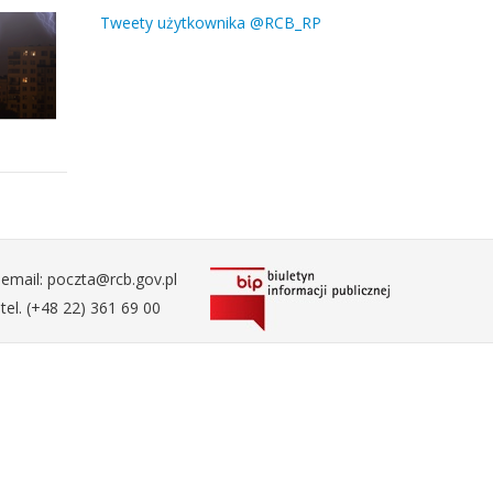
Tweety użytkownika @RCB_RP
email: poczta@rcb.gov.pl
tel. (+48 22) 361 69 00