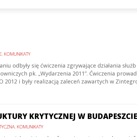
E
,
KOMUNIKATY
niu odbyły się ćwiczenia zgrywające działania służ
towniczych pk. „Wydarzenia 2011”. Ćwiczenia prowa
 2012 i były realizacją zaleceń zawartych w Zinte
UKTURY KRYTYCZNEJ W BUDAPESZCI
TYCZNA
,
KOMUNIKATY