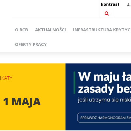
kontrast
O RCB
AKTUALNOŚCI
INFRASTRUKTURA KRYTY
OFERTY PRACY
KATY
 1 MAJA