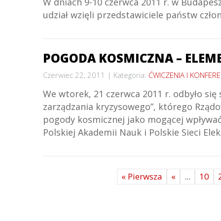
W dniach 9-10 czerwca 2011 r. w Budapesz
udział wzięli przedstawiciele państw czł
POGODA KOSMICZNA – ELEME
Czerwiec 22, 2011
Kategoria:
ĆWICZENIA I KONFERE
We wtorek, 21 czerwca 2011 r. odbyło się
zarządzania kryzysowego”, którego Rządo
pogody kosmicznej jako mogącej wpływać
Polskiej Akademii Nauk i Polskie Sieci El
« Pierwsza
«
...
10