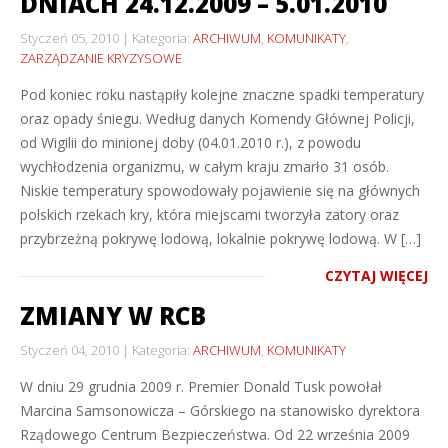
DNIACH 24.12.2009 – 5.01.2010
Styczeń 05, 2010
Kategoria:
ARCHIWUM
,
KOMUNIKATY
,
ZARZĄDZANIE KRYZYSOWE
Pod koniec roku nastąpiły kolejne znaczne spadki temperatury
oraz opady śniegu. Według danych Komendy Głównej Policji,
od Wigilii do minionej doby (04.01.2010 r.), z powodu
wychłodzenia organizmu, w całym kraju zmarło 31 osób.
Niskie temperatury spowodowały pojawienie się na głównych
polskich rzekach kry, która miejscami tworzyła zatory oraz
przybrzeżną pokrywę lodową, lokalnie pokrywę lodową. W […]
CZYTAJ WIĘCEJ
ZMIANY W RCB
Styczeń 04, 2010
Kategoria:
ARCHIWUM
,
KOMUNIKATY
W dniu 29 grudnia 2009 r. Premier Donald Tusk powołał
Marcina Samsonowicza – Górskiego na stanowisko dyrektora
Rządowego Centrum Bezpieczeństwa. Od 22 września 2009