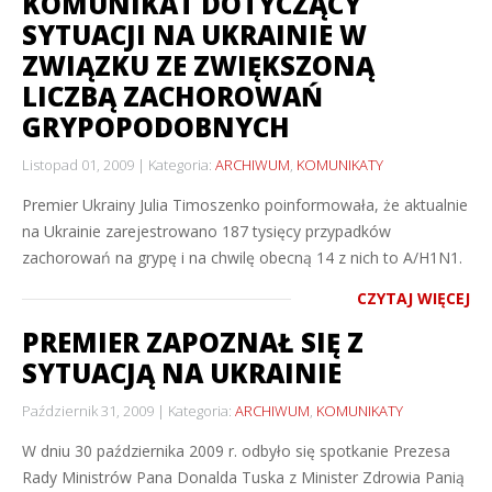
KOMUNIKAT DOTYCZĄCY
SYTUACJI NA UKRAINIE W
ZWIĄZKU ZE ZWIĘKSZONĄ
LICZBĄ ZACHOROWAŃ
GRYPOPODOBNYCH
Listopad 01, 2009
Kategoria:
ARCHIWUM
,
KOMUNIKATY
Premier Ukrainy Julia Timoszenko poinformowała, że aktualnie
na Ukrainie zarejestrowano 187 tysięcy przypadków
zachorowań na grypę i na chwilę obecną 14 z nich to A/H1N1.
CZYTAJ WIĘCEJ
PREMIER ZAPOZNAŁ SIĘ Z
SYTUACJĄ NA UKRAINIE
Październik 31, 2009
Kategoria:
ARCHIWUM
,
KOMUNIKATY
W dniu 30 października 2009 r. odbyło się spotkanie Prezesa
Rady Ministrów Pana Donalda Tuska z Minister Zdrowia Panią