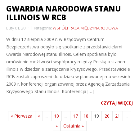
GWARDIA NARODOWA STANU
ILLINOIS W RCB
Luty 01, 2011
Kategoria:
WSPÓŁPRACA MIĘDZYNARODOWA
W dniu 12 sierpnia 2009 r. w Rządowym Centrum
Bezpieczeństwa odbyło się spotkanie z przedstawicielami
Gwardii Narodowej stanu Illinois. Celem spotkania było
omówienie możliwości współpracy między Polską a stanem
Illinois w dziedzinie zarządzania kryzysowego. Przedstawiciele
RCB zostali zaproszeni do udziału w planowanej ma wrzesień
2009 r. konferencji organizowanej przez Agencję Zarządzania
Kryzysowego Stanu Illinois. Konferencja […]
CZYTAJ WIĘCEJ
« Pierwsza
«
...
10
...
17
18
19
20
21
...
»
Ostatnia »