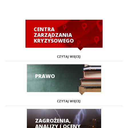
CENTRA
ZARZĄDZANIA
KRYZYSOWEGO
CZYTAJ WIĘCEJ
PRAWO
CZYTAJ WIĘCEJ
ZAGROŻENIA,
ANALIZY I OCENY