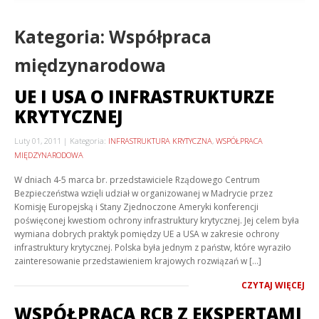
Kategoria: Współpraca
międzynarodowa
UE I USA O INFRASTRUKTURZE
KRYTYCZNEJ
Luty 01, 2011
Kategoria:
INFRASTRUKTURA KRYTYCZNA
,
WSPÓŁPRACA
MIĘDZYNARODOWA
W dniach 4-5 marca br. przedstawiciele Rządowego Centrum
Bezpieczeństwa wzięli udział w organizowanej w Madrycie przez
Komisję Europejską i Stany Zjednoczone Ameryki konferencji
poświęconej kwestiom ochrony infrastruktury krytycznej. Jej celem była
wymiana dobrych praktyk pomiędzy UE a USA w zakresie ochrony
infrastruktury krytycznej. Polska była jednym z państw, które wyraziło
zainteresowanie przedstawieniem krajowych rozwiązań w […]
CZYTAJ WIĘCEJ
WSPÓŁPRACA RCB Z EKSPERTAMI