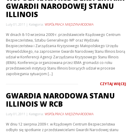
GWARDII NARODOWEJ STANU
ILLINOIS
Luty 01, 2011
Kategoria:
WSPÓŁPRACA MIĘDZYNARODOWA
W dniach 8-10 września 2009 r. przedstawiciele Rządowego Centrum
Bezpieczeństwa, Sztabu Generalnego WP oraz Wydziału
Bezpieczeństwa i Zarządzania Kryzysowego Małopolskiego Urzędu
Wojewódzkiego, na zaproszenie Gwardii Narodowej Stanu Illinois biorą
udział w Konferencji Agencji Zarządzania Kryzysowego Stanu Illinois
(IEMA). Konferencja organizowana przez IEMA gromadzi co roku
przedstawicieli instytucji Stanu Illinois biorących udział w procesie
zapobiegania sytuacjom […]
CZYTAJ WIĘCEJ
GWARDIA NARODOWA STANU
ILLINOIS W RCB
Luty 01, 2011
Kategoria:
WSPÓŁPRACA MIĘDZYNARODOWA
W dniu 12 sierpnia 2009 r. w Rządowym Centrum Bezpieczeństwa
odbyło się spotkanie z przedstawicielami Gwardii Narodowej stanu