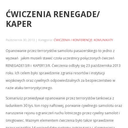
ĆWICZENIA RENEGADE/
KAPER
Październik 30, 2013
Kategoria:
ĆWICZENIA I KONFERENCJE
,
KOMUNIKATY
Opanowanie przez terrorystów samolotu pasażerskiego to jedno z
wyzwań jakim musieli stawić czoła uczestnicy połączonych ćwiczeń
RENEGADE13/II i KAPER13/II. Ćwiczenia odbyły się 23 października 2013
roku. Ich celem było sprawdzenie zgrania resortów i instytucji
wojskowych oraz cywilnych odpowiedzialnych za bezpieczeństwo w
razie ataku terrorystycznego.
Scenariusz przewidywał opanowanie przez terrorystów tankowca z
ładunkiem 30 tys. ton ropy naftowej, porwanie cywilnego samolotu oraz
naruszenie rejonu ograniczeń ruchu lotniczego przez cywilny samolot i
śmigłowiec. Ważnym elementem ćwiczenia było także sprawdzenie
przez wszystkie 16 województw systemu ostrzegania i alarmowania