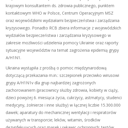
krajowym konsultantem ds. zdrowia publicznego, punktem
kontaktowym WHO w Polsce, Centrum Operacyjnym MSZ
oraz wojewódzkimi wydziałami bezpieczeństwa i zarządzania
kryzysowego. Ponadto RCB zbiera informacje z wojewódzkich
wydziałów bezpieczeństwa i zarządzania kryzysowego w
zakresie możliwości udzielenia pomocy Ukrainie oraz raporty
sytuacyjne województw na temat zagrożenia epidemią grypy
A/H1N1.
Ukraina wystąpiła z prośbą o pomoc międzynarodową
dotyczącą przekazania m.in.: szczepionek przeciwko wirusowi
grypy A/H1N1v dla grup najbardziej zagrożonych
zachorowaniem (pracownicy służby zdrowia, kobiety w ciąży,
dzieci powyżej 6. miesiąca życia, cukrzycy, astmatycy, studenci
medycyny, żołnierze i inne służby) w łącznej liczbie 15.300.000
dawek; aparatury do mechanicznej wentylacji i respiratorów
używanych w transporcie; leków, witamin, środków
dezynfekujących oraz masek i rękawic ochronnych; testów