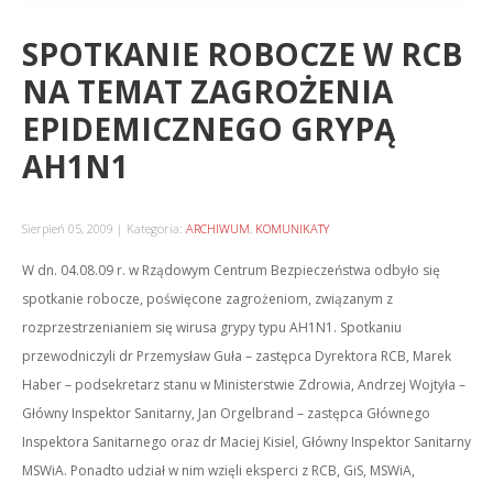
SPOTKANIE ROBOCZE W RCB
NA TEMAT ZAGROŻENIA
EPIDEMICZNEGO GRYPĄ
AH1N1
Sierpień 05, 2009
Kategoria:
ARCHIWUM
,
KOMUNIKATY
W dn. 04.08.09 r. w Rządowym Centrum Bezpieczeństwa odbyło się
spotkanie robocze, poświęcone zagrożeniom, związanym z
rozprzestrzenianiem się wirusa grypy typu AH1N1.
Spotkaniu
przewodniczyli dr Przemysław Guła – zastępca Dyrektora RCB, Marek
Haber – podsekretarz stanu w Ministerstwie Zdrowia, Andrzej Wojtyła –
Główny Inspektor Sanitarny, Jan Orgelbrand – zastępca Głównego
Inspektora Sanitarnego oraz dr Maciej Kisiel, Główny Inspektor Sanitarny
MSWiA. Ponadto udział w nim wzięli eksperci z RCB, GiS, MSWiA,