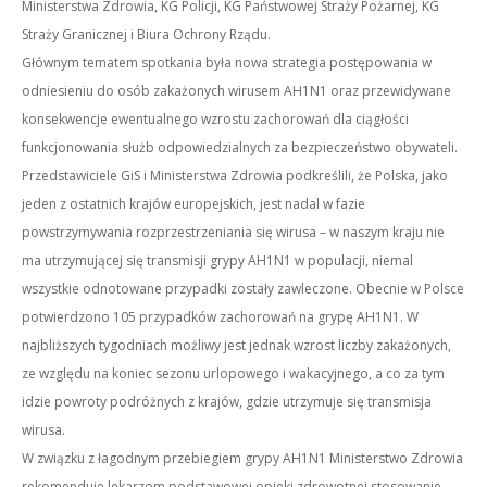
Ministerstwa Zdrowia, KG Policji, KG Państwowej Straży Pożarnej, KG
Straży Granicznej i Biura Ochrony Rządu.
Głównym tematem spotkania była nowa strategia postępowania w
odniesieniu do osób zakażonych wirusem AH1N1 oraz przewidywane
konsekwencje ewentualnego wzrostu zachorowań dla ciągłości
funkcjonowania służb odpowiedzialnych za bezpieczeństwo obywateli.
Przedstawiciele GiS i Ministerstwa Zdrowia podkreślili, że Polska, jako
jeden z ostatnich krajów europejskich, jest nadal w fazie
powstrzymywania rozprzestrzeniania się wirusa – w naszym kraju nie
ma utrzymującej się transmisji grypy AH1N1 w populacji, niemal
wszystkie odnotowane przypadki zostały zawleczone. Obecnie w Polsce
potwierdzono 105 przypadków zachorowań na grypę AH1N1. W
najbliższych tygodniach możliwy jest jednak wzrost liczby zakażonych,
ze względu na koniec sezonu urlopowego i wakacyjnego, a co za tym
idzie powroty podróżnych z krajów, gdzie utrzymuje się transmisja
wirusa.
W związku z łagodnym przebiegiem grypy AH1N1 Ministerstwo Zdrowia
rekomenduje lekarzom podstawowej opieki zdrowotnej stosowanie