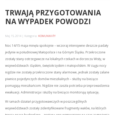
TRWAJĄ PRZYGOTOWANIA
NA WYPADEK POWODZI
Maj 15, 2014
Kategoria:
KOMUNIKATY
Noc 14/15 maja minęła spokojnie – wczoraj intensywne deszcze padały
jedynie w południowej Małopolsce i na Górnym Śląsku. Przekroczone
zostały stany ostrzegawcze na lokalnych rzekach w dorzeczu Wisły, w
województwach: śląskim, świętokrzyskim i małopolskim. W ciągu nocy
nigdzie nie zostały przekroczone stany alarmowe, jednak zostały zalane
piwnice pojedynczych domów mieszkalnych – służby na bieżąco
pomagają mieszkańcom. Nigdzie nie zaszła potrzeba przeprowadzenia
ewakuacji. Administracja i służby na bieżąco monitorują sytuację.
W ramach działań przygotowawczych w poszczególnych
województwach zostały zidentyfikowane fragmenty wałów, na których
trwają prace budowlane – zostaną one wzmocnione na czas zagrożenia