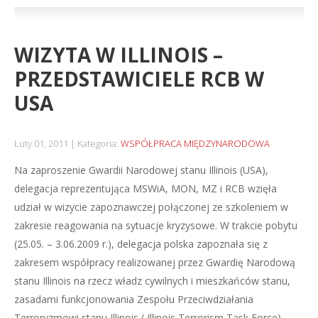
WIZYTA W ILLINOIS –
PRZEDSTAWICIELE RCB W
USA
Luty 01, 2011
Kategoria:
WSPÓŁPRACA MIĘDZYNARODOWA
Na zaproszenie Gwardii Narodowej stanu Illinois (USA),
delegacja reprezentująca MSWiA, MON, MZ i RCB wzięła
udział w wizycie zapoznawczej połączonej ze szkoleniem w
zakresie reagowania na sytuacje kryzysowe. W trakcie pobytu
(25.05. – 3.06.2009 r.), delegacja polska zapoznała się z
zakresem współpracy realizowanej przez Gwardię Narodową
stanu Illinois na rzecz władz cywilnych i mieszkańców stanu,
zasadami funkcjonowania Zespołu Przeciwdziałania
Terroryzmowi stanu Illinois ( Illinois Terrorism Task Force)