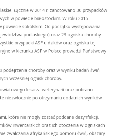
dlaskie. Łącznie w 2014 r. zanotowano 30 przypadków
wych w powiecie białostockim. W roku 2015
w powiecie sokólskim. Od początku występowania
ojewództwa podlaskiego) oraz 23 ogniska choroby
ystkie przypadki ASF u dzików oraz ogniska tej
oryjne w kierunku ASF w Polsce prowadzi Państwowy
yki podejrzenia choroby oraz w wyniku badań świń
ych wcześniej ognisk choroby.
owiatowego lekarza weterynarii oraz pobrano
ęte niezwłocznie po otrzymaniu dodatnich wyników
ami, które nie mogły zostać poddane dezynfekcji,
ynków inwentarskich oraz ich otoczenia w ogniskach
wie zwalczania afrykańskiego pomoru świń, obszary