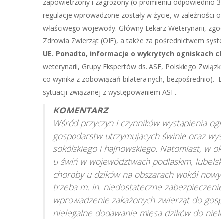
zapowietrzony i zagrożony (o promieniu odpowiednio 3 
regulacje wprowadzone zostały w życie, w zależności
właściwego wojewody. Główny Lekarz Weterynarii, zgod
Zdrowia Zwierząt (OIE), a także za pośrednictwem sys
UE. Ponadto, informacje o wykrytych ogniskach 
weterynarii, Grupy Ekspertów ds. ASF, Polskiego Zwią
co wynika z zobowiązań bilateralnych, bezpośrednio).
sytuacji związanej z występowaniem ASF.
KOMENTARZ
Wśród przyczyn i czynników wystąpienia og
gospodarstw utrzymujących świnie oraz wys
sokólskiego i hajnowskiego. Natomiast, w o
u świń w województwach podlaskim, lubelski
choroby u dzików na obszarach wokół nowy
trzeba m. in. niedostateczne zabezpieczen
wprowadzenie zakażonych zwierząt do gosp
nielegalne dodawanie mięsa dzików do nie