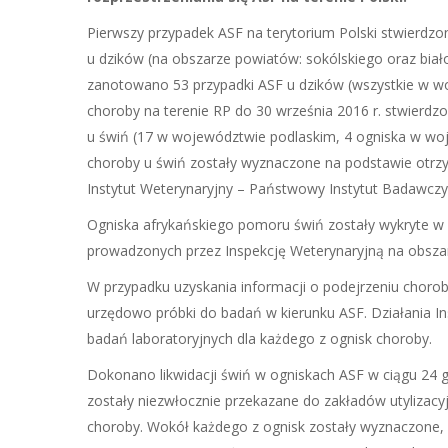
Pierwszy przypadek ASF na terytorium Polski stwierdz
u dzików (na obszarze powiatów: sokólskiego oraz bia
zanotowano 53 przypadki ASF u dzików (wszystkie w w
choroby na terenie RP do 30 września 2016 r. stwier
u świń (17 w województwie podlaskim, 4 ogniska w wo
choroby u świń zostały wyznaczone na podstawie otrz
Instytut Weterynaryjny – Państwowy Instytut Badawcz
Ogniska afrykańskiego pomoru świń zostały wykryte w wy
prowadzonych przez Inspekcję Weterynaryjną na obsza
W przypadku uzyskania informacji o podejrzeniu choro
urzędowo próbki do badań w kierunku ASF. Działania I
badań laboratoryjnych dla każdego z ognisk choroby.
Dokonano likwidacji świń w ogniskach ASF w ciągu 24 go
zostały niezwłocznie przekazane do zakładów utylizac
choroby. Wokół każdego z ognisk zostały wyznaczone, 