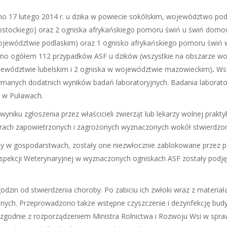
ono 17 lutego 2014 r. u dzika w powiecie sokólskim, województwo po
łostockiego) oraz 2 ogniska afrykańskiego pomoru świń u świń domo
ojewództwie podlaskim) oraz 1 ognisko afrykańskiego pomoru świń 
dzono ogółem 112 przypadków ASF u dzików (wszystkie na obszarze w
jewództwie lubelskim i 2 ogniska w województwie mazowieckim)
.
Wsz
ymanych dodatnich wyników badań laboratoryjnych. Badania laborat
y w Puławach.
niku zgłoszenia przez właścicieli zwierząt lub lekarzy wolnej prakt
rach zapowietrzonych i zagrożonych wyznaczonych wokół stwierdzon
by w gospodarstwach, zostały one niezwłocznie zablokowane przez p
nspekcji Weterynaryjnej w wyznaczonych ogniskach ASF zostały podj
dzin od stwierdzenia choroby. Po zabiciu ich zwłoki wraz z materiał
yjnych. Przeprowadzono także wstępne czyszczenie i dezynfekcję bud
zgodnie z rozporządzeniem Ministra Rolnictwa i Rozwoju Wsi w spra