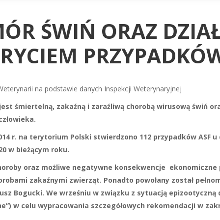
ÓR ŚWIŃ ORAZ DZIA
KRYCIEM PRZYPADKÓ
eterynarii na podstawie danych Inspekcji Weterynaryjnej
jest śmiertelną, zakaźną i zaraźliwą chorobą wirusową świń ora
człowieka.
2014 r. na terytorium Polski stwierdzono 112 przypadków ASF
 20 w bieżącym roku.
 choroby oraz możliwe negatywne konsekwencje ekonomiczne 
chorobami zakaźnymi zwierząt. Ponadto powołany został pełno
nusz Bogucki. We wrześniu w związku z sytuacją epizootyczną 
ne”) w celu wypracowania szczegółowych rekomendacji w zakr