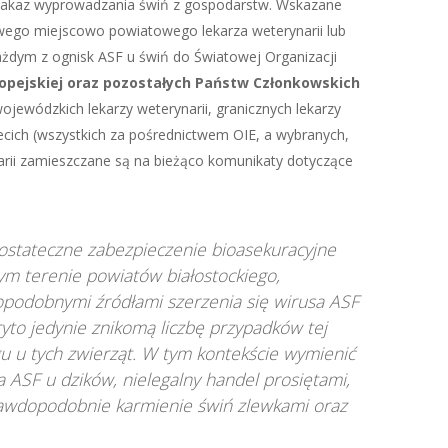
n. zakaz wyprowadzania świń z gospodarstw. Wskazane
wego miejscowo powiatowego lekarza weterynarii lub
ażdym z ognisk ASF u świń do Światowej Organizacji
ropejskiej oraz pozostałych Państw Członkowskich
ojewódzkich lekarzy weterynarii, granicznych lekarzy
ecich (wszystkich za pośrednictwem OIE, a wybranych,
arii zamieszczane są na bieżąco komunikaty dotyczące
ostateczne zabezpieczenie bioasekuracyjne
ym terenie powiatów białostockiego,
dopodobnymi źródłami szerzenia się wirusa ASF
yto jedynie znikomą liczbę przypadków tej
 u tych zwierząt. W tym kontekście wymienić
 ASF u dzików, nielegalny handel prosiętami,
rawdopodobnie karmienie świń zlewkami oraz