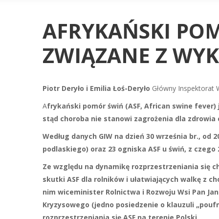
AFRYKAŃSKI POM
ZWIĄZANE Z WY
Piotr Deryło i Emilia Łoś-Deryło
Główny Inspektorat W
A
frykański pomór świń (ASF, African swine fever) 
stąd choroba nie stanowi zagrożenia dla zdrowia 
Według danych GIW na dzień 30 września br., od 
podlaskiego) oraz 23 ogniska ASF u świń, z czego
Ze względu na dynamikę rozprzestrzeniania się
skutki ASF dla rolników i ułatwiających walkę z 
nim wiceminister Rolnictwa i Rozwoju Wsi Pan Ja
Kryzysowego (jedno posiedzenie o klauzuli „pouf
rozprzestrzeniania się ASF na terenie Polski.