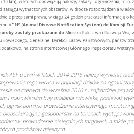
i 10 km), w których obowiązują nakazy, zakazy i ograniczenia, m.i
 od zasięgu wyznaczonych obszarów, w drodze rozporządzenia właści
nie z przepisami prawa, w ciągu 24 godzin przekazał informację o k
temu ADNS (
Animal Disease Notification System) do Komisji Eu
choroby zostały przekazane do
Ministra Rolnictwa i Rozwoju Wsi, w
zku Łowieckiego, Generalnej Dyrekcji Lasów Państwowych, państw trz
 Dodatkowo, na stronie internetowej Głównego Inspektoratu Weteryn
nisk ASF u świń w latach 2014-2015 należy wymienić nied
tępowanie tego wirusa w populacji dzików na ograniczon
kresie od czerwca do września 2016 r., najbardziej praw
m i mazowieckim były działania człowieka, ponieważ wykr
ch ognisk pomimo prowadzenia intensywnego monitoringu
ie bioasekuracyjne gospodarstw na terenach występowania
odarstw, prowadzenie nielegalnych targowisk, a także p
których produktów mięsnych.