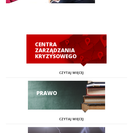
CENTRA
ZARZĄDZANIA
KRYZYSOWEGO
CZYTAJ WIĘCEJ
PRAWO
CZYTAJ WIĘCEJ