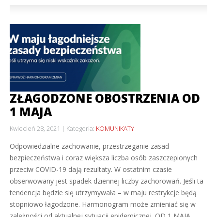
ZŁAGODZONE OBOSTRZENIA OD
1 MAJA
Kwiecień 28, 2021
Kategoria:
KOMUNIKATY
Odpowiedzialne zachowanie, przestrzeganie zasad
bezpieczeństwa i coraz większa liczba osób zaszczepionych
przeciw COVID-19 dają rezultaty. W ostatnim czasie
obserwowany jest spadek dziennej liczby zachorowań. Jeśli ta
tendencja będzie się utrzymywała – w maju restrykcje będą
stopniowo łagodzone. Harmonogram może zmieniać się w
zależności od aktualnej sytuacji epidemicznej. OD 1 MAJA