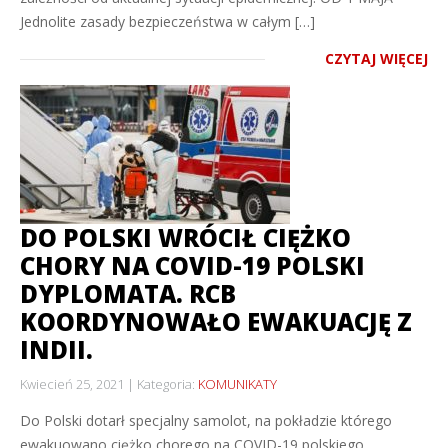
Jednolite zasady bezpieczeństwa w całym […]
CZYTAJ WIĘCEJ
DO POLSKI WRÓCIŁ CIĘŻKO
CHORY NA COVID-19 POLSKI
DYPLOMATA. RCB
KOORDYNOWAŁO EWAKUACJĘ Z
INDII.
Kwiecień 25, 2021
Kategoria:
KOMUNIKATY
Do Polski dotarł specjalny samolot, na pokładzie którego
ewakuowano ciężko chorego na COVID-19 polskiego