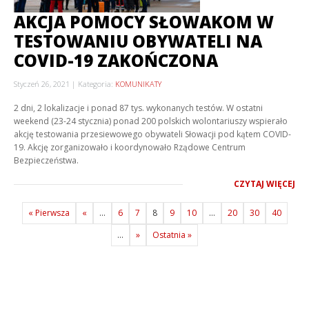
AKCJA POMOCY SŁOWAKOM W
TESTOWANIU OBYWATELI NA
COVID-19 ZAKOŃCZONA
Styczeń 26, 2021
Kategoria:
KOMUNIKATY
2 dni, 2 lokalizacje i ponad 87 tys. wykonanych testów. W ostatni
weekend (23-24 stycznia) ponad 200 polskich wolontariuszy wspierało
akcję testowania przesiewowego obywateli Słowacji pod kątem COVID-
19. Akcję zorganizowało i koordynowało Rządowe Centrum
Bezpieczeństwa.
CZYTAJ WIĘCEJ
« Pierwsza
«
...
6
7
8
9
10
...
20
30
40
...
»
Ostatnia »