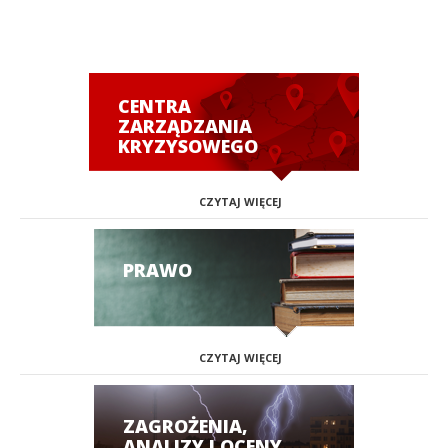
CENTRA
ZARZĄDZANIA
KRYZYSOWEGO
CZYTAJ WIĘCEJ
PRAWO
CZYTAJ WIĘCEJ
ZAGROŻENIA,
ANALIZY I OCENY