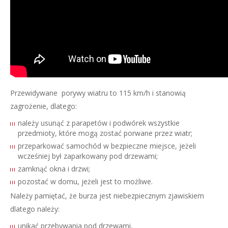
Przewidywane porywy wiatru to 115 km/h i stanowią
zagrożenie, dlatego:
należy usunąć z parapetów i podwórek wszystkie
przedmioty, które mogą zostać porwane przez wiatr;
przeparkować samochód w bezpieczne miejsce, jeżeli
wcześniej był zaparkowany pod drzewami;
zamknąć okna i drzwi;
pozostać w domu, jeżeli jest to możliwe.
Należy pamiętać, że burza jest niebezpiecznym zjawiskiem
dlatego należy:
unikać przebywania pod drzewami,