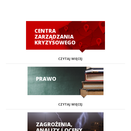
CENTRA
ZARZĄDZANIA
KRYZYSOWEGO
CZYTAJ WIĘCEJ
PRAWO
CZYTAJ WIĘCEJ
ZAGROŻENIA,
ANALIZY I OCENY