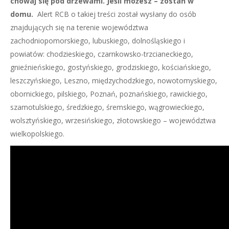
chowaj się pod drzewami. Jeśli możesz – zostań w
domu.
Alert RCB o takiej treści został wysłany do osób
znajdujących się na terenie województwa
zachodniopomorskiego, lubuskiego, dolnośląskiego i
powiatów: chodzieskiego, czarnkowsko-trzcianeckiego,
gnieźnieńskiego, gostyńskiego, grodziskiego, kościańskiego,
leszczyńskiego, Leszno, międzychodzkiego, nowotomyskiego,
obornickiego, pilskiego, Poznań, poznańskiego, rawickiego,
szamotulskiego, średzkiego, śremskiego, wągrowieckiego,
wolsztyńskiego, wrzesińskiego, złotowskiego – województwa
wielkopolskiego.