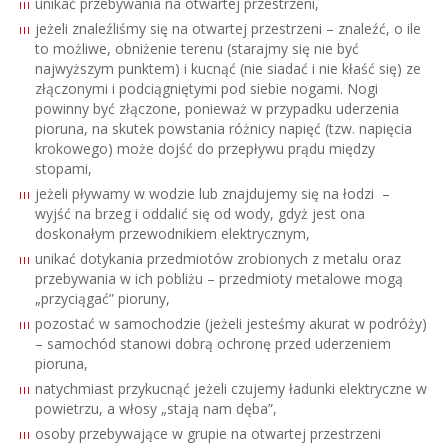
unikać przebywania na otwartej przestrzeni,
jeżeli znaleźliśmy się na otwartej przestrzeni – znaleźć, o ile
to możliwe, obniżenie terenu (starajmy się nie być
najwyższym punktem) i kucnąć (nie siadać i nie kłaść się) ze
złączonymi i podciągniętymi pod siebie nogami. Nogi
powinny być złączone, ponieważ w przypadku uderzenia
pioruna, na skutek powstania różnicy napięć (tzw. napięcia
krokowego) może dojść do przepływu prądu między
stopami,
jeżeli pływamy w wodzie lub znajdujemy się na łodzi –
wyjść na brzeg i oddalić się od wody, gdyż jest ona
doskonałym przewodnikiem elektrycznym,
unikać dotykania przedmiotów zrobionych z metalu oraz
przebywania w ich pobliżu – przedmioty metalowe mogą
„przyciągać” pioruny,
pozostać w samochodzie (jeżeli jesteśmy akurat w podróży)
– samochód stanowi dobrą ochronę przed uderzeniem
pioruna,
natychmiast przykucnąć jeżeli czujemy ładunki elektryczne w
powietrzu, a włosy „stają nam dęba”,
osoby przebywające w grupie na otwartej przestrzeni