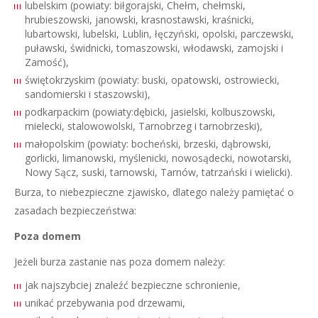
lubelskim (powiaty: biłgorajski, Chełm, chełmski,
hrubieszowski, janowski, krasnostawski, kraśnicki,
lubartowski, lubelski, Lublin, łęczyński, opolski, parczewski,
puławski, świdnicki, tomaszowski, włodawski, zamojski i
Zamość),
świętokrzyskim (powiaty: buski, opatowski, ostrowiecki,
sandomierski i staszowski),
podkarpackim (powiaty:dębicki, jasielski, kolbuszowski,
mielecki, stalowowolski, Tarnobrzeg i tarnobrzeski),
małopolskim (powiaty: bocheński, brzeski, dąbrowski,
gorlicki, limanowski, myślenicki, nowosądecki, nowotarski,
Nowy Sącz, suski, tarnowski, Tarnów, tatrzański i wielicki).
Burza, to niebezpieczne zjawisko, dlatego należy pamiętać o
zasadach bezpieczeństwa:
Poza domem
Jeżeli burza zastanie nas poza domem należy:
jak najszybciej znaleźć bezpieczne schronienie,
unikać przebywania pod drzewami,