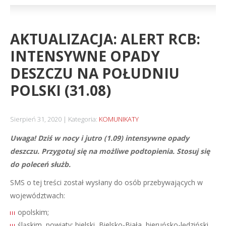
AKTUALIZACJA: ALERT RCB:
INTENSYWNE OPADY
DESZCZU NA POŁUDNIU
POLSKI (31.08)
Sierpień 31, 2020
Kategoria:
KOMUNIKATY
Uwaga! Dziś w nocy i jutro (1.09) intensywne opady
deszczu. Przygotuj się na możliwe podtopienia. Stosuj się
do poleceń służb.
SMS o tej treści został wysłany do osób przebywających w
województwach:
opolskim;
śląskim, powiaty: bielski, Bielsko-Biała, bieruńsko-lędziński,