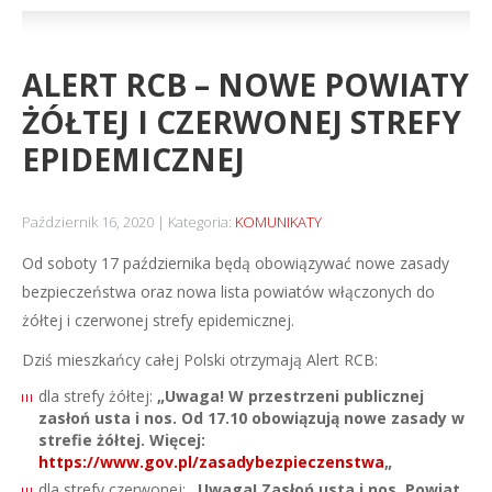
ALERT RCB – NOWE POWIATY
ŻÓŁTEJ I CZERWONEJ STREFY
EPIDEMICZNEJ
Październik 16, 2020
Kategoria:
KOMUNIKATY
Od soboty 17 października będą obowiązywać nowe zasady
bezpieczeństwa oraz nowa lista powiatów włączonych do
żółtej i czerwonej strefy epidemicznej.
Dziś mieszkańcy całej Polski otrzymają Alert RCB:
dla strefy żółtej:
„Uwaga! W przestrzeni publicznej
zasłoń usta i nos. Od 17.10 obowiązują nowe zasady w
strefie żółtej. Więcej:
https://www.gov.pl/zasadybezpieczenstwa
„
dla strefy czerwonej:
„Uwaga! Zasłoń usta i nos. Powiat