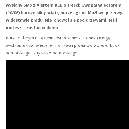
wysłany SMS z Alertem RCB o treści: Uwaga! Wieczorem
(10/06) bardzo silny wiatr, burze i grad. Możliwe przerwy
w dostawie prądu. Nie chowaj się pod drzewami. Jeśli
możesz – zostań w domu.
Burze o dużym natężeniu (ostrzeżenie 2. stopnia) mogą
wystąpić dzisiaj wieczorem w części powiatów województwa
pomorskiego i kujawsko-pomorskiego.