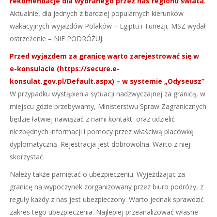
rekomendacje dla wybranego przez nas regionu świata
.
Aktualnie, dla jednych z bardziej popularnych kierunków
wakacyjnych wyjazdów Polaków – Egiptu i Tunezji, MSZ wydał
ostrzeżenie – NIE PODRÓŻUJ.
Przed wyjazdem za granicę warto zarejestrować się w
e-konsulacie (https://secure.e-
konsulat.gov.pl/Default.aspx) – w systemie „Odyseusz”
.
W przypadku wystąpienia sytuacji nadzwyczajnej za granicą, w
miejscu gdzie przebywamy, Ministerstwu Spraw Zagranicznych
będzie łatwiej nawiązać z nami kontakt oraz udzielić
niezbędnych informacji i pomocy przez właściwą placówkę
dyplomatyczną. Rejestracja jest dobrowolna. Warto z niej
skorzystać.
Należy także pamiętać o ubezpieczeniu. Wyjeżdżając za
granicę na wypoczynek zorganizowany przez biuro podróży, z
reguły każdy z nas jest ubezpieczony. Warto jednak sprawdzić
zakres tego ubezpieczenia. Najlepiej przeanalizować własne