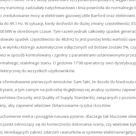
ny transmisji zadziałały natychmiastowo i linia powróciła do normalnego
ło zredukowanie mocy w elektrowni gazowej Little Barford oraz elektrown
ła do 49.1 Hz. W sytuacji, kiedy dochodzi do dużej zmiany częstotliwości, 
000 MW w określonym czasie. Tym razem jednak całkowity spadek generacj
wało spadek częstotliwości do 48,8 Hz to jest poniżej limitu wartości o
 wyniku którego automatycznie odłączonych od dostaw zostało 5%, czyli o
eci w sposób kontrolowany i zgodny z parametrami ustanowionymi przez o
rmalnego, stabilnego stanu. O godzinie 17:06 operatorzy sieci dystrybucy
elektrycznej do wszystkich użytkowników.
 sformułowanie pierwszych wniosków. Sam fakt, że doszło do blackoutu 
rytanii, a tym samym na potrzebę dogłębniejszej analizy systemu zapewnie
eczeństwa (Security and Quality of Supply Standards), związanych z pozi
y, aby zapewnić właściwe zbilansowanie ryzyka i kosztów.
eruchomienie metra i pociągów nasuwa pytanie, dlaczego tak kluczowe obi
st punkt odnoszący się do konieczności dokonania oceny, czy właściwe był
icze), określających zakres zdarzeń i warunków w systemie elektroenerget