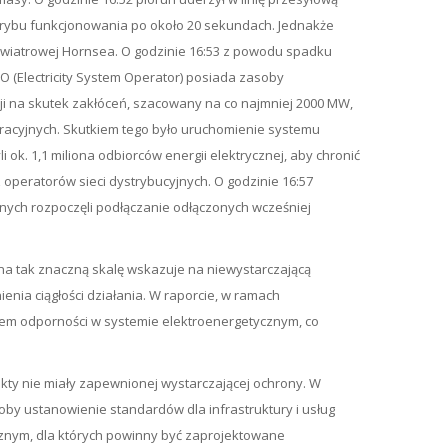
 trybu funkcjonowania po około 20 sekundach. Jednakże
i wiatrowej Hornsea. O godzinie 16:53 z powodu spadku
ESO (Electricity System Operator) posiada zasoby
i na skutek zakłóceń, szacowany na co najmniej 2000 MW,
peracyjnych. Skutkiem tego było uruchomienie systemu
k. 1,1 miliona odbiorców energii elektrycznej, aby chronić
peratorów sieci dystrybucyjnych. O godzinie 16:57
jnych rozpoczęli podłączanie odłączonych wcześniej
na tak znaczną skalę wskazuje na niewystarczającą
nia ciągłości działania. W raporcie, w ramach
omem odporności w systemie elektroenergetycznym, co
ekty nie miały zapewnionej wystarczającej ochrony. W
oby ustanowienie standardów dla infrastruktury i usług
ycznym, dla których powinny być zaprojektowane