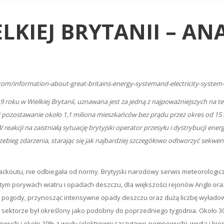
LKIEJ BRYTANII – AN
com/information-about-great-britains-energy-systemand-electricity-system
19 roku w Wielkiej Brytanii, uznawana jest za jedną z najpoważniejszych na 
ozostawanie około 1,1 miliona mieszkańców bez prądu przez okres od 15 
 reakcji na zaistniałą sytuację brytyjski operator przesyłu i dystrybucji ener
ebieg zdarzenia, starając się jak najbardziej szczegółowo odtworzyć sekwen
lackoutu, nie odbiegała od normy. Brytyjski narodowy serwis meteorologic
 w tym porywach wiatru i opadach deszczu, dla większości rejonów Anglii or
 pogody, przynosząc intensywne opady deszczu oraz dużą liczbę wyłado
torze był określony jako podobny do poprzedniego tygodnia. Około 30% p
owych i około 10% z wody (elektrowni szczytowo-pompowych), węgla i bioma