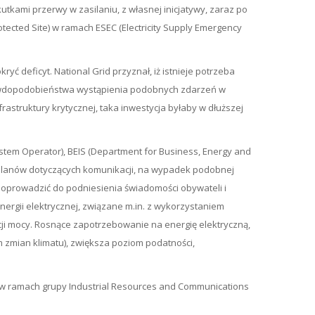
tkami przerwy w zasilaniu, z własnej inicjatywy, zaraz po
tected Site) w ramach ESEC (Electricity Supply Emergency
ć deficyt. National Grid przyznał, iż istnieje potrzeba
awdopodobieństwa wystąpienia podobnych zdarzeń w
astruktury krytycznej, taka inwestycja byłaby w dłuższej
tem Operator), BEIS (Department for Business, Energy and
 i planów dotyczących komunikacji, na wypadek podobnej
doprowadzić do podniesienia świadomości obywateli i
rgii elektrycznej, związane m.in. z wykorzystaniem
racji mocy. Rosnące zapotrzebowanie na energię elektryczną,
 zmian klimatu), zwiększa poziom podatności,
TO w ramach grupy Industrial Resources and Communications