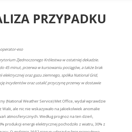
ALIZA PRZYPADKU
-operator-eso
terytorium Zjednoczonego Królestwa w ostatniej dekadzie.
do 45 minut, przerwa w kursowaniu pociągów, a także brak
gii elektrycznej oraz gazu ziemnego, spółka National Grid,
cję incydentów oraz ustalić przyczynę przerwy w dostawie
zny (National Weather Service) Met Office, wydał wprawdzie
az Walii, ale nic nie wskazywało na jakiekolwiek anomalie
wań atmosferycznych. Według prognoz na ten dzień,
rodukcji energii elektrycznej pochodziło z wiatru, 30% z
sy. O godzinie 16:52 piorun uderzył w linię przesyłową