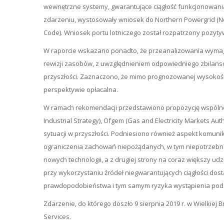
wewnętrzne systemy, gwarantujące ciągłość funkcjonowania.
zdarzeniu, wystosowały wniosek do Northern Powergrid (Nor
Code). Wniosek portu lotniczego został rozpatrzony pozyty
W raporcie wskazano ponadto, że przeanalizowania wymaga il
rewizji zasobów, z uwzględnieniem odpowiedniego zbila
przyszłości. Zaznaczono, że mimo prognozowanej wysokości k
perspektywie opłacalna.
W ramach rekomendacji przedstawiono propozycję wspólnego
Industrial Strategy), Ofgem (Gas and Electricity Markets A
sytuacji w przyszłości. Podniesiono również aspekt komun
ograniczenia zachowań niepożądanych, w tym niepotrzebnej
nowych technologii, a z drugiej strony na coraz większy ud
przy wykorzystaniu źródeł niegwarantujących ciągłości dos
prawdopodobieństwa i tym samym ryzyka wystąpienia podo
Zdarzenie, do którego doszło 9 sierpnia 2019 r. w Wielkie
Services.