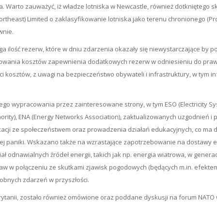
 Warto zauważyć, iż władze lotniska w Newcastle, również dotkniętego sku
theast) Limited o zaklasyfikowanie lotniska jako terenu chronionego (Pro
wnie.
ość rezerw, które w dniu zdarzenia okazały się niewystarczające by pokry
nsowania kosztów zapewnienia dodatkowych rezerw w odniesieniu do pr
osztów, z uwagi na bezpieczeństwo obywateli i infrastruktury, w tym infr
 wypracowania przez zainteresowane strony, w tym ESO (Electricity Sys
uthority), ENA (Energy Networks Association), zaktualizowanych uzgodnień
ikacji ze społeczeństwem oraz prowadzenia działań edukacyjnych, co ma 
 paniki. Wskazano także na wzrastające zapotrzebowanie na dostawy ene
ział odnawialnych źródeł energii, takich jak np. energia wiatrowa, w gene
taw w połączeniu ze skutkami zjawisk pogodowych (będących m.in. efektem
bnych zdarzeń w przyszłości.
j Brytanii, zostało również omówione oraz poddane dyskusji na forum NA