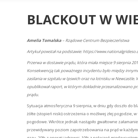
BLACKOUT W WIE
Amelia Tomalska
– Rządowe Centrum Bezpieczeństwa
Artykuł powstał na podstawie: https://www.nationalgrideso.
Przerwa w dostawie prądu, która miała miejsce 9 sierpnia 20
Konsekwencją tak poważnego incydentu było między innymi p
zasilania w szpitalu w Ipswich oraz na lotnisku w Newcastle. W
opublikował raport, w którym dokładnie przeanalizowano prz
prądu.
Sytuacja atmosferyczna 9 sierpnia, w dniu gdy doszło do b
żółte (stopień niski) ostrzeżenia o możliwej złej pogodzie,
pogodowe. Wkrótce jednak nastąpiło gwałtowne załamanie
przewidywany poziom zapotrzebowania na prąd w każdym sek
gazu, 20% z energii jądrowej, 10% z połączeń międzysystem