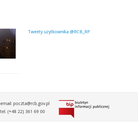
Tweety użytkownika @RCB_RP
email: poczta@rcb.gov.pl
tel. (+48 22) 361 69 00