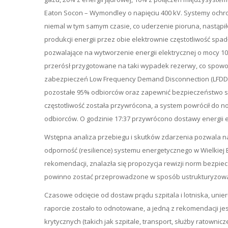
Eaton Socon – Wymondley o napięciu 400 kV. Systemy ochro
niemal w tym samym czasie, co uderzenie pioruna, nastąpi
produkcji energii przez obie elektrownie częstotliwość spad
pozwalające na wytworzenie energii elektrycznej o mocy 1
przerósł przygotowane na taki wypadek rezerwy, co spowodo
zabezpieczeń Low Frequency Demand Disconnection (LFDD), w
pozostałe 95% odbiorców oraz zapewnić bezpieczeństwo si
częstotliwość została przywrócona, a system powrócił do no
odbiorców. O godzinie 17:37 przywrócono dostawy energii 
Wstępna analiza przebiegu i skutków zdarzenia pozwala na
odporność (resilience) systemu energetycznego w Wielkiej B
rekomendacji, znalazła się propozycja rewizji norm bezpi
powinno zostać przeprowadzone w sposób ustrukturyzowan
Czasowe odcięcie od dostaw prądu szpitala i lotniska, uni
raporcie zostało to odnotowane, a jedną z rekomendacji je
krytycznych (takich jak szpitale, transport, służby ratown