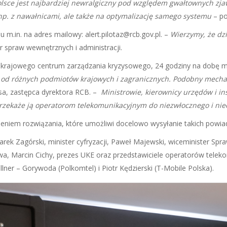
Polsce jest najbardziej newralgiczny pod względem gwałtownych zj
 np. z nawałnicami, ale także na optymalizację samego systemu
– po
m.in. na adres mailowy: alert.pilotaz@rcb.gov.pl. –
Wierzymy, że dz
 spraw wewnętrznych i administracji.
 krajowego centrum zarządzania kryzysowego, 24 godziny na dobę mo
 od różnych podmiotów krajowych i zagranicznych. Podobny mech
esa, zastępca dyrektora RCB. –
M
inistrowie, kierownicy urzędów i i
przekaże ją operatorom telekomunikacyjnym do niezwłocznego i nie
żeniem rozwiązania, które umożliwi docelowo wysyłanie takich pow
rek Zagórski, minister cyfryzacji, Paweł Majewski, wiceminister Spr
 Marcin Cichy, prezes UKE oraz przedstawiciele operatorów telekom
lner – Gorywoda (Polkomtel) i Piotr Kędzierski (T-Mobile Polska).