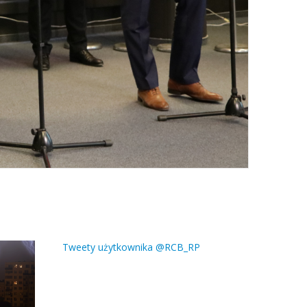
Tweety użytkownika @RCB_RP