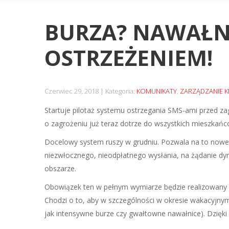
BURZA? NAWAŁNI
OSTRZEŻENIEM!
Czerwiec 29, 2018
Kategoria:
KOMUNIKATY
,
ZARZĄDZANIE 
Startuje pilotaż systemu ostrzegania SMS-ami przed z
o zagrożeniu już teraz dotrze do wszystkich mieszka
Docelowy system ruszy w grudniu. Pozwala na to nowel
niezwłocznego, nieodpłatnego wysłania, na żądanie d
obszarze.
Obowiązek ten w pełnym wymiarze będzie realizowany od 
Chodzi o to, aby w szczególności w okresie wakacyjny
jak intensywne burze czy gwałtowne nawałnice). Dzięk