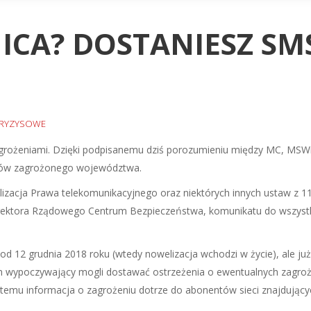
CA? DOSTANIESZ SMS
KRYZYSOWE
agrożeniami. Dzięki podpisanemu dziś porozumieniu między MC, MSWi
ńców zagrożonego województwa.
izacja Prawa telekomunikacyjnego oraz niektórych innych ustaw z 
yrektora Rządowego Centrum Bezpieczeństwa, komunikatu do wszyst
12 grudnia 2018 roku (wtedy nowelizacja wchodzi w życie), ale już d
m wypoczywający mogli dostawać ostrzeżenia o ewentualnych zagroż
i temu informacja o zagrożeniu dotrze do abonentów sieci znajdują