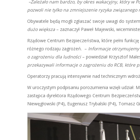
–Zależało nam bardzo, by okres wakacyjny, który w 
pozwoli nie tylko na zmniejszenie ryzyka związanego
Obywatele będą mogli zgłaszać swoje uwagi do systemu 
dużo większa
– zaznaczył Paweł Majewski, wiceminister
Rządowe Centrum Bezpieczeństwa, które pełni funkcję
różnego rodzaju zagrożeń. –
Informacje otrzymujemy
o zagrożeniu dla ludności
– powiedział Krzysztof Mal
przekazywali informacje o zagrożeniu do RCB, które 
Operatorzy pracują intensywnie nad technicznym wdro
W uroczystym podpisaniu porozumienia wzięli udział: Ma
zastępca dyrektora Rządowego Centrum Bezpieczeństwa,
Niewęgłowski (P4), Eugeniusz Trybalski (P4), Tomasz Gil