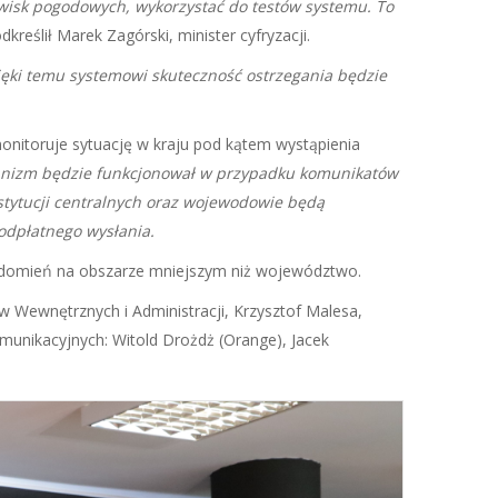
awisk pogodowych, wykorzystać do testów systemu. To
dkreślił Marek Zagórski, minister cyfryzacji.
ięki temu systemowi skuteczność ostrzegania będzie
nitoruje sytuację w kraju pod kątem wystąpienia
anizm będzie funkcjonował w przypadku komunikatów
nstytucji centralnych oraz wojewodowie będą
odpłatnego wysłania.
iadomień na obszarze mniejszym niż województwo.
aw Wewnętrznych i Administracji, Krzysztof Malesa,
unikacyjnych: Witold Drożdż (Orange), Jacek