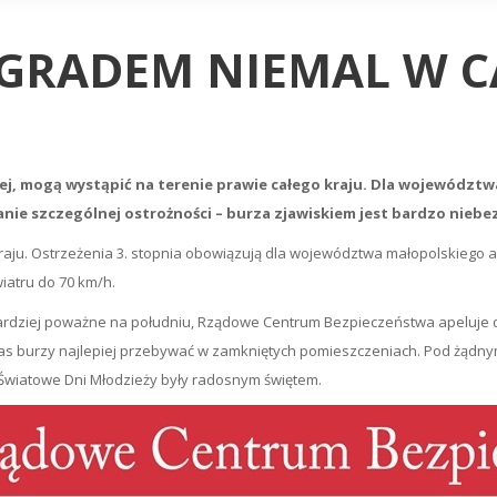
Z GRADEM NIEMAL W C
ej, mogą wystąpić na terenie prawie całego kraju. Dla województw
e szczególnej ostrożności – burza zjawiskiem jest bardzo niebe
aju. Ostrzeżenia 3. stopnia obowiązują dla województwa małopolskiego a 
iatru do 70 km/h.
bardziej poważne na południu, Rządowe Centrum Bezpieczeństwa apeluje 
as burzy najlepiej przebywać w zamkniętych pomieszczeniach. Pod żądn
y Światowe Dni Młodzieży były radosnym świętem.