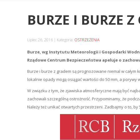
BURZE I BURZE 
Lipiec 26, 2016
Kategoria:
OSTRZEŻENIA
Burze, wg Instytutu Meteorologii i Gospodarki Wodn
Rządowe Centrum Bezpieczeństwa apeluje o zachowani
Burze i burze z gradem są prognozowane niemal w całym kr
lokalnie opady mogą osiągać wartości do 50 mm, a porywy w
W związku z tym, że zjawiska atmosferyczne mają być naj
zachowali szczególną ostrożność. Przypominamy, że podcz
Należy też unikać otwartych przestrzeni. Zadbajmy o to, b