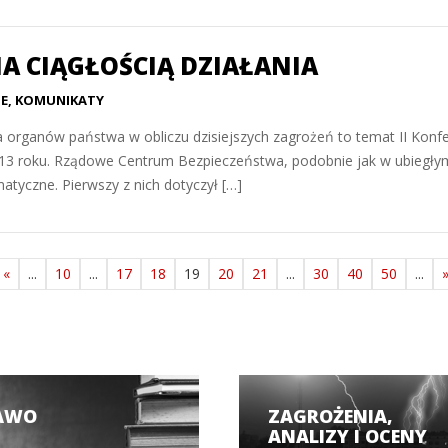
IA CIĄGŁOŚCIĄ DZIAŁANIA
JE
,
KOMUNIKATY
 organów państwa w obliczu dzisiejszych zagrożeń to temat II Konfer
 2013 roku. Rządowe Centrum Bezpieczeństwa, podobnie jak w ubiegł
atyczne. Pierwszy z nich dotyczył […]
«
...
10
...
17
18
19
20
21
...
30
40
50
...
AWO
ZAGROŻENIA,
ANALIZY I OCENY