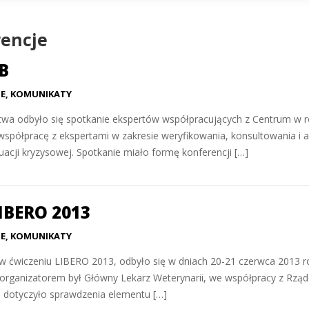
rencje
B
JE
,
KOMUNIKATY
wa odbyło się spotkanie ekspertów współpracujących z Centrum w r
 współpracę z ekspertami w zakresie weryfikowania, konsultowania i an
cji kryzysowej. Spotkanie miało formę konferencji […]
IBERO 2013
JE
,
KOMUNIKATY
ału w ćwiczeniu LIBERO 2013, odbyło się w dniach 20-21 czerwca 201
rganizatorem był Główny Lekarz Weterynarii, we współpracy z Rzą
 dotyczyło sprawdzenia elementu […]