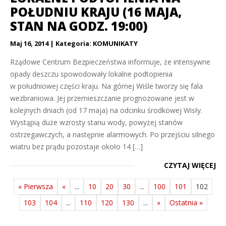
POŁUDNIU KRAJU (16 MAJA,
STAN NA GODZ. 19:00)
Maj 16, 2014
Kategoria:
KOMUNIKATY
Rządowe Centrum Bezpieczeństwa informuje, że intensywne
opady deszczu spowodowały lokalne podtopienia
w południowej części kraju. Na górnej Wiśle tworzy się fala
wezbraniowa. Jej przemieszczanie prognozowane jest w
kolejnych dniach (od 17 maja) na odcinku środkowej Wisły.
Wystąpią duże wzrosty stanu wody, powyżej stanów
ostrzegawczych, a następnie alarmowych. Po przejściu silnego
wiatru bez prądu pozostaje około 14 […]
CZYTAJ WIĘCEJ
« Pierwsza
«
...
10
20
30
...
100
101
102
103
104
...
110
120
130
...
»
Ostatnia »