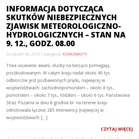
INFORMACJA DOTYCZĄCA
SKUTKÓW NIEBEZPIECZNYCH
ZJAWISK METEOROLOGICZNO-
HYDROLOGICZNYCH – STAN NA
9. 12., GODZ. 08.00
Grudzień 09, 2013
Kategoria:
KOMUNIKATY
Trwa usuwanie awarii, służby na bieżąco pomagają
poszkodowanym. W całym kraju nadal około 40 tys.
odbiorców jest pozbawionych prądu, najwięcej w
województwach: zachodniopomorskim – około 8 tys.,
pomorskim – około 7 tys., łódzkim – około 6 tys. Państwowa
Straż Pożarna w dniu 8 grudnia br. na terenie kraju
odnotowała łącznie 285 interwencji (najwięcej w
województwach: […]
CZYTAJ WIĘCEJ