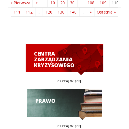
« Pierwsza
«
...
10
20
30
...
108
109
110
111
112
...
120
130
140
...
»
Ostatnia »
CENTRA
ZARZĄDZANIA
KRYZYSOWEGO
CZYTAJ WIĘCEJ
PRAWO
CZYTAJ WIĘCEJ