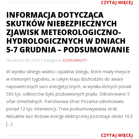
CZYTAJ WIĘCEJ
INFORMACJA DOTYCZĄCA
SKUTKÓW NIEBEZPIECZNYCH
ZJAWISK METEOROLOGICZNO-
HYDROLOGICZNYCH W DNIACH
5-7 GRUDNIA – PODSUMOWANIE
Grudzień 09, 2013
Kategoria:
KOMUNIKATY
W wyniku silnego wiatru i opadów śniegu, które miały miejsce
w minionym tygodniu, w całym kraju dochodziło do awarii
napowietrznych sieci energetycznych, w wyniku których ponad
500 tys. odbiorców było pozbawionych prądu. Odnotowano 5
ofiar śmiertelnych. Państwowa Straż Pożarna odnotowała
ponad 12 tys. interwencji. Trwa podsumowywania strat.
Aktualnie bez dostaw energii elektrycznej pozostaje około 10.5
[…]
CZYTAJ WIĘCEJ