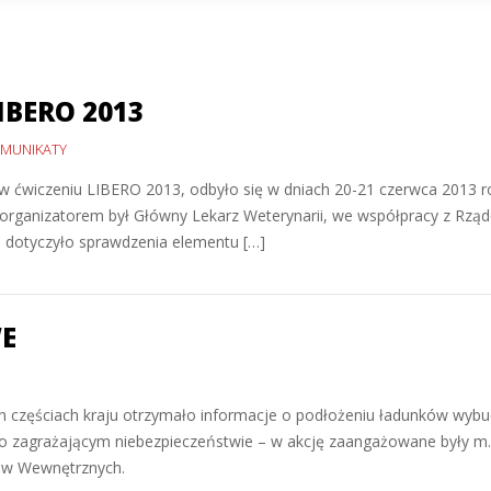
IBERO 2013
MUNIKATY
ału w ćwiczeniu LIBERO 2013, odbyło się w dniach 20-21 czerwca 201
rganizatorem był Główny Lekarz Weterynarii, we współpracy z Rzą
 dotyczyło sprawdzenia elementu […]
E
ch częściach kraju otrzymało informacje o podłożeniu ładunków wybuc
o zagrażającym niebezpieczeństwie – w akcję zaangażowane były m.in.
raw Wewnętrznych.