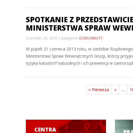
SPOTKANIE Z PRZEDSTAWIC
MINISTERSTWA SPRAW WEW
Czerwiec 25, 2013
Kategoria:
KOMUNIKATY
W piątek 21 czerwca 2013 roku, w siedzibie Rządowego
Ministerstwa Spraw Wewnętrznych Gruzji, którzy przyjech
ryzyka katastrof naturalnych i ich prewencji w samorząda
« Pierwsza
«
...
1
CENTRA
PR