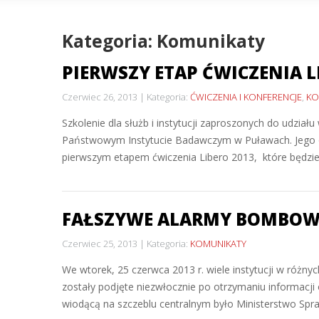
Kategoria: Komunikaty
PIERWSZY ETAP ĆWICZENIA L
Czerwiec 26, 2013
Kategoria:
ĆWICZENIA I KONFERENCJE
,
KO
Szkolenie dla służb i instytucji zaproszonych do udzi
Państwowym Instytucie Badawczym w Puławach. Jego o
pierwszym etapem ćwiczenia Libero 2013, które będzie
FAŁSZYWE ALARMY BOMBOW
Czerwiec 25, 2013
Kategoria:
KOMUNIKATY
We wtorek, 25 czerwca 2013 r. wiele instytucji w różny
zostały podjęte niezwłocznie po otrzymaniu informacji 
wiodącą na szczeblu centralnym było Ministerstwo Sp