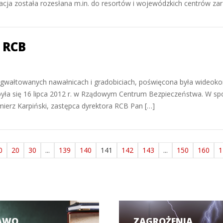
macja została rozesłana m.in. do resortów i wojewódzkich centrów z
 RCB
o gwałtowanych nawałnicach i gradobiciach, poświęcona była wideokonf
 się 16 lipca 2012 r. w Rządowym Centrum Bezpieczeństwa. W spotka
mierz Karpiński, zastępca dyrektora RCB Pan […]
0
20
30
...
139
140
141
142
143
...
150
160
1
AWO
ZAGROŻENIA,