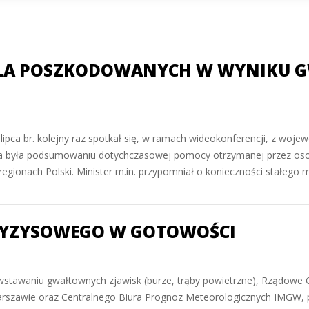
LA POSZKODOWANYCH W WYNIKU G
 20 lipca br. kolejny raz spotkał się, w ramach wideokonferencji, z w
 była podsumowaniu dotychczasowej pomocy otrzymanej przez os
egionach Polski. Minister m.in. przypomniał o konieczności stałego 
RYZYSOWEGO W GOTOWOŚCI
tawaniu gwałtownych zjawisk (burze, trąby powietrzne), Rządowe 
arszawie oraz Centralnego Biura Prognoz Meteorologicznych IMGW, 