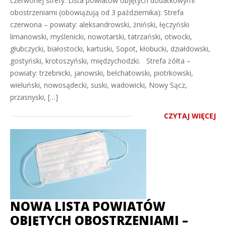
czerwonej strefy. Lista powiatów objętych dodatkowymi
obostrzeniami (obowiązują od 3 października): Strefa
czerwona – powiaty: aleksandrowski, żniński, łęczyński
limanowski, myślenicki, nowotarski, tatrzański, otwocki,
głubczycki, białostocki, kartuski, Sopot, kłobucki, działdowski,
gostyński, krotoszyński, międzychodzki. Strefa żółta –
powiaty: trzebnicki, janowski, bełchatowski, piotrkowski,
wieluński, nowosądecki, suski, wadowicki, Nowy Sącz,
przasnyski, […]
CZYTAJ WIĘCEJ
NOWA LISTA POWIATÓW
OBJĘTYCH OBOSTRZENIAMI –