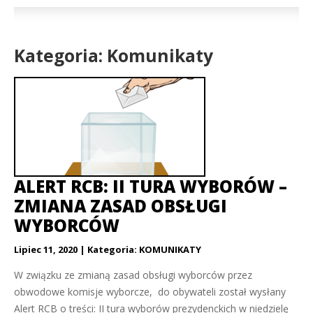
Kategoria: Komunikaty
ALERT RCB: II TURA WYBORÓW –
ZMIANA ZASAD OBSŁUGI
WYBORCÓW
Lipiec 11, 2020
Kategoria:
KOMUNIKATY
W związku ze zmianą zasad obsługi wyborców przez
obwodowe komisje wyborcze, do obywateli został wysłany
Alert RCB o treści: II tura wyborów prezydenckich w niedzielę