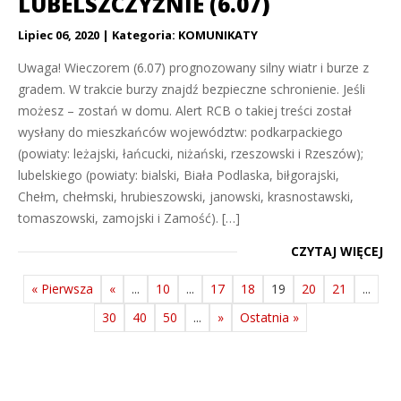
LUBELSZCZYŹNIE (6.07)
Lipiec 06, 2020
Kategoria:
KOMUNIKATY
Uwaga! Wieczorem (6.07) prognozowany silny wiatr i burze z
gradem. W trakcie burzy znajdź bezpieczne schronienie. Jeśli
możesz – zostań w domu. Alert RCB o takiej treści został
wysłany do mieszkańców województw: podkarpackiego
(powiaty: leżajski, łańcucki, niżański, rzeszowski i Rzeszów);
lubelskiego (powiaty: bialski, Biała Podlaska, biłgorajski,
Chełm, chełmski, hrubieszowski, janowski, krasnostawski,
tomaszowski, zamojski i Zamość). […]
CZYTAJ WIĘCEJ
« Pierwsza
«
...
10
...
17
18
19
20
21
...
30
40
50
...
»
Ostatnia »