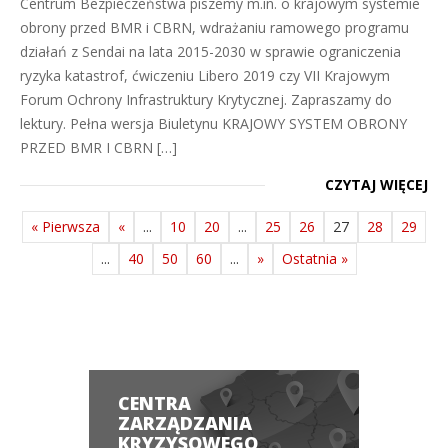
Centrum Bezpieczeństwa piszemy m.in. o krajowym systemie
obrony przed BMR i CBRN, wdrażaniu ramowego programu
działań z Sendai na lata 2015-2030 w sprawie ograniczenia
ryzyka katastrof, ćwiczeniu Libero 2019 czy VII Krajowym
Forum Ochrony Infrastruktury Krytycznej. Zapraszamy do
lektury. Pełna wersja Biuletynu KRAJOWY SYSTEM OBRONY
PRZED BMR I CBRN […]
CZYTAJ WIĘCEJ
« Pierwsza
«
...
10
20
...
25
26
27
28
29
...
40
50
60
...
»
Ostatnia »
CENTRA
ZARZĄDZANIA
KRYZYSOWEGO