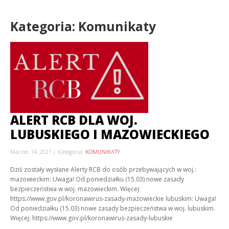
Kategoria: Komunikaty
ALERT RCB DLA WOJ.
LUBUSKIEGO I MAZOWIECKIEGO
Marzec 14, 2021
Kategoria:
KOMUNIKATY
Dziś zostały wysłane Alerty RCB do osób przebywających w woj.:
mazowieckim: Uwaga! Od poniedziałku (15.03) nowe zasady
bezpieczeństwa w woj. mazowieckim. Więcej:
https://www.gov.pl/koronawirus-zasady-mazowieckie lubuskim: Uwaga!
Od poniedziałku (15.03) nowe zasady bezpieczeństwa w woj. lubuskim.
Więcej: https://www.gov.pl/koronawirus-zasady-lubuskie