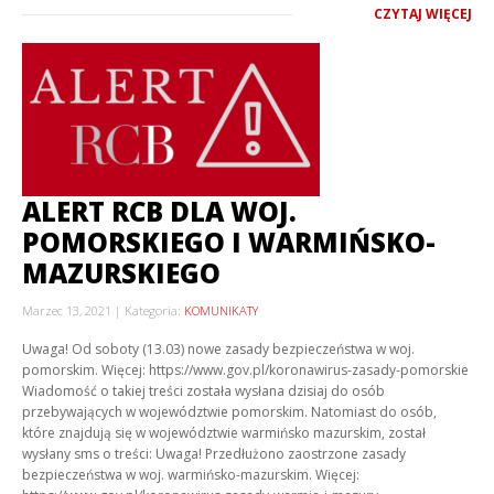
CZYTAJ WIĘCEJ
ALERT RCB DLA WOJ.
POMORSKIEGO I WARMIŃSKO-
MAZURSKIEGO
Marzec 13, 2021
Kategoria:
KOMUNIKATY
Uwaga! Od soboty (13.03) nowe zasady bezpieczeństwa w woj.
pomorskim. Więcej: https://www.gov.pl/koronawirus-zasady-pomorskie
Wiadomość o takiej treści została wysłana dzisiaj do osób
przebywających w województwie pomorskim. Natomiast do osób,
które znajdują się w województwie warmińsko mazurskim, został
wysłany sms o treści: Uwaga! Przedłużono zaostrzone zasady
bezpieczeństwa w woj. warmińsko-mazurskim. Więcej: