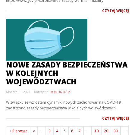
https://www.gov.pl/koronawirus-zasady-warmia-i-mazury
CZYTAJ WIĘCEJ
NOWE ZASADY BEZPIECZEŃSTWA
W KOLEJNYCH
WOJEWÓDZTWACH
Marzec 11, 2021
Kategoria:
KOMUNIKATY
W związku ze wzrostem dynamiki nowych zachorowań na COVID-19
zaostrzono zasady bezpieczeństwa w kolejnych województwach.
CZYTAJ WIĘCEJ
« Pierwsza
«
...
3
4
5
6
7
...
10
20
30
...