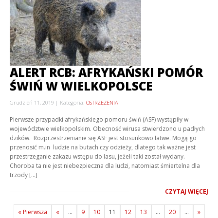
ALERT RCB: AFRYKAŃSKI POMÓR
ŚWIŃ W WIELKOPOLSCE
Grudzień 11, 2019
Kategoria:
OSTRZEŻENIA
Pierwsze przypadki afrykańskiego pomoru świń (ASF) wystąpiły w
województwie wielkopolskim. Obecność wirusa stwierdzono u padłych
dzików. Rozprzestrzenianie się ASF jest stosunkowo łatwe. Mogą go
przenosić m.in ludzie na butach czy odzieży, dlatego tak ważne jest
przestrzeganie zakazu wstępu do lasu, jeżeli taki został wydany.
Choroba ta nie jest niebezpieczna dla ludzi, natomiast śmiertelna dla
trzody […]
CZYTAJ WIĘCEJ
« Pierwsza
«
...
9
10
11
12
13
...
20
...
»