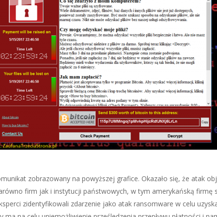
nikat zobrazowany na powyższej grafice. Okazało się, że atak obją
arówno firm jak i instytucji państwowych, w tym amerykańską firmę 
Eksperci zidentyfikowali zdarzenie jako atak ransomware w celu uzy
uty ma na celu uniemożliwienie prześledzenia przepływu płatności i 