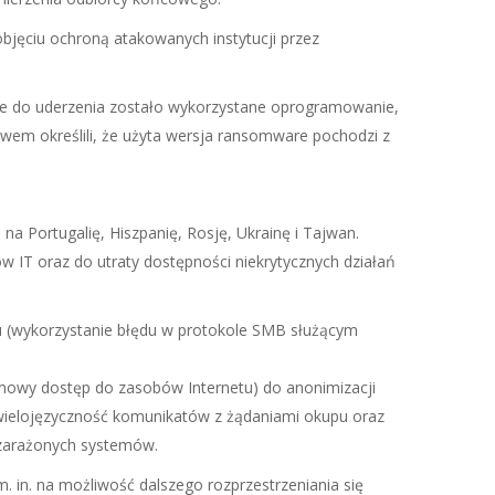
objęciu ochroną atakowanych instytucji przez
, że do uderzenia zostało wykorzystane oprogramowanie,
twem określili, że użyta wersja ransomware pochodzi z
 na Portugalię, Hiszpanię, Rosję, Ukrainę i Tajwan.
w IT oraz do utraty dostępności niekrytycznych działań
u (wykorzystanie błędu w protokole SMB służącym
imowy dostęp do zasobów Internetu) do anonimizacji
wielojęzyczność komunikatów z żądaniami okupu oraz
 zarażonych systemów.
m. in. na możliwość dalszego rozprzestrzeniania się