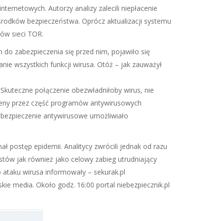
rnetowych. Autorzy analizy zalecili niepłacenie
środków bezpieczeństwa. Oprócz aktualizacji systemu
ów sieci TOR.
 do zabezpieczenia się przed nim, pojawiło się
anie wszystkich funkcji wirusa. Otóż – jak zauważył
Skuteczne połączenie obezwładniłoby wirus, nie
omeny przez część programów antywirusowych
abezpieczenie antywirusowe umożliwiało
ł postęp epidemii. Analitycy zwrócili jednak od razu
tów jak również jako celowy zabieg utrudniający
 ataku wirusa informowały – sekurak.pl
skie media. Około godz. 16:00 portal niebezpiecznik.pl