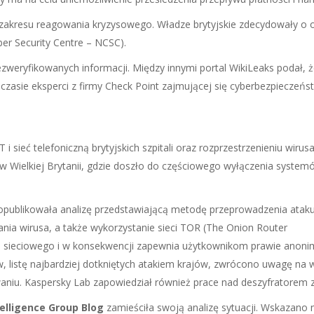
 z zakresu reagowania kryzysowego. Władze brytyjskie zdecydowały o 
r Security Centre – NCSC).
ezweryfikowanych informacji. Między innymi portal WikiLeaks podał
czasie eksperci z firmy Check Point zajmującej się cyberbezpieczeńs
 sieć telefoniczną brytyjskich szpitali oraz rozprzestrzenieniu wirusa
 w Wielkiej Brytanii, gdzie doszło do częściowego wyłączenia systemó
 opublikowała analizę przedstawiającą metodę przeprowadzenia atak
ia wirusa, a także wykorzystanie sieci TOR (The Onion Router
hu sieciowego i w konsekwencji zapewnia użytkownikom prawie anon
 listę najbardziej dotkniętych atakiem krajów, zwrócono uwagę na 
waniu. Kaspersky Lab zapowiedział również prace nad deszyfratorem
telligence Group Blog
zamieściła swoją analizę sytuacji. Wskazano 