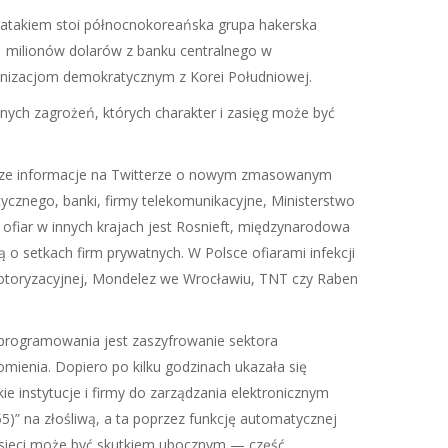
beratakiem stoi północnokoreańska grupa hakerska
81 milionów dolarów z banku centralnego w
ganizacjom demokratycznym z Korei Południowej.
nych zagrożeń, których charakter i zasięg może być
erwsze informacje na Twitterze o nowym zmasowanym
etycznego, banki, firmy telekomunikacyjne, Ministerstwo
ofiar w innych krajach jest Rosnieft, międzynarodowa
o setkach firm prywatnych. W Polsce ofiarami infekcji
 motoryzacyjnej, Mondelez we Wrocławiu, TNT czy Raben
programowania jest zaszyfrowanie sektora
mienia. Dopiero po kilku godzinach ukazała się
e instytucje i firmy do zarządzania elektronicznym
)” na złośliwą, a ta poprzez funkcję automatycznej
ie sieci może być skutkiem ubocznym — część