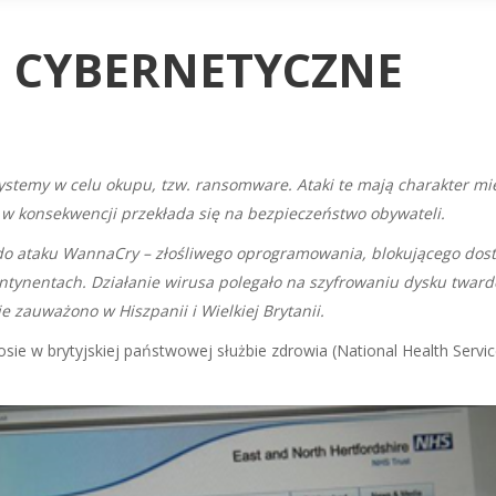
I CYBERNETYCZNE
stemy w celu okupu, tzw. ransomware. Ataki te mają charakter mi
 w konsekwencji przekłada się na bezpieczeństwo obywateli.
o do ataku WannaCry – złośliwego oprogramowania, blokującego d
ontynentach. Działanie wirusa polegało na szyfrowaniu dysku twar
e zauważono w Hiszpanii i Wielkiej Brytanii.
sie w brytyjskiej państwowej służbie zdrowia (National Health Se