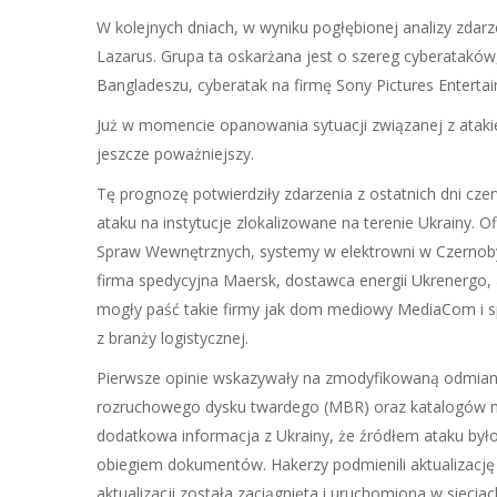
W kolejnych dniach, w wyniku pogłębionej analizy zdarz
Lazarus. Grupa ta oskarżana jest o szereg cyberataków
Bangladeszu, cyberatak na firmę Sony Pictures Entert
Już w momencie opanowania sytuacji związanej z atakie
jeszcze poważniejszy.
Tę prognozę potwierdziły zdarzenia z ostatnich dni cz
ataku na instytucje zlokalizowane na terenie Ukrainy. O
Spraw Wewnętrznych, systemy w elektrowni w Czernobyl
firma spedycyjna Maersk, dostawca energii Ukrenergo, 
mogły paść takie firmy jak dom mediowy MediaCom i sp
z branży logistycznej.
Pierwsze opinie wskazywały na zmodyfikowaną odmianę
rozruchowego dysku twardego (MBR) oraz katalogów na d
dodatkowa informacja z Ukrainy, że źródłem ataku było
obiegiem dokumentów. Hakerzy podmienili aktualizację
aktualizacji została zaciągnięta i uruchomiona w sieci