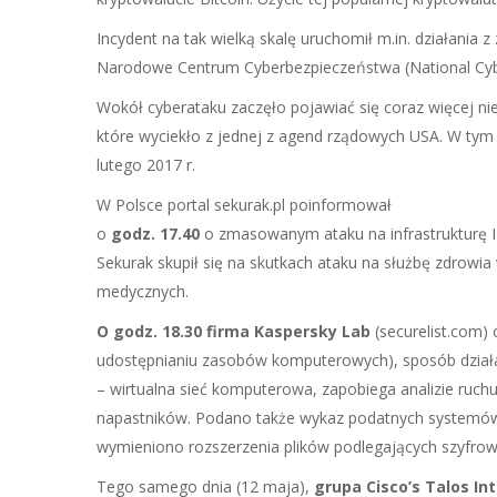
Incydent na tak wielką skalę uruchomił m.in. działania
Narodowe Centrum Cyberbezpieczeństwa (National Cybe
Wokół cyberataku zaczęło pojawiać się coraz więcej ni
które wyciekło z jednej z agend rządowych USA. W tym 
lutego 2017 r.
W Polsce portal sekurak.pl poinformował
o
godz. 17.40
o zmasowanym ataku na infrastrukturę IT i
Sekurak skupił się na skutkach ataku na służbę zdrowia
medycznych.
O godz. 18.30
firma Kaspersky Lab
(securelist.com)
udostępnianiu zasobów komputerowych), sposób działan
– wirtualna sieć komputerowa, zapobiega analizie ruc
napastników. Podano także wykaz podatnych systemów,
wymieniono rozszerzenia plików podlegających szyfro
Tego samego dnia (12 maja),
grupa Cisco’s Talos In