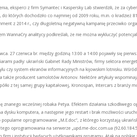
enia, eksperci z firm Symantec i Kaspersky Lab stwierdzili, że za cy
, do których dochodziło co najmniej od 2009 roku, m.in. o kradzież 
ainment z 2014 r., czy długoletnią negatywną kampanię przeciwko or
m WannaCry analitycy podkreślali, że nie można wykluczyć potencjal
erwca. 27 czerwca br. między godziną 13:00 a 14:00 pojawiły się pi
fiarami padły: ukraiński Gabinet Rady Ministrów, firmy sektora energ
u czy system ekranów informacyjnych na kijowskim lotnisku. Wśród 
a także producent samolotów Antonov. Niektóre artykuły wspominają 
ółki z tej samej grupy kapitałowej, Kronospan, Intercars z branży
 znanego wcześniej robaka Petya. Efektem działania szkodliwego o
ysku komputera, a następnie jego restart i brak możliwości urucho
 popularne oprogramowanie „M.E.doc”, z którego korzystają ukraiński
 tego oprogramowania na serwerze „upd.me-doc.com.ua (92.60.184.55
ach firm i instytucji będących użytkownikami programu. Atak na polsk