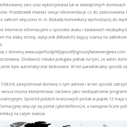
ekowanej sieci oraz wykorzystania luk w zewnętrznych domenach inte
ków. Przedstawili również swoje rekomendacje co do zastosowania 
 zaleceń włączono m. in. blokadę komunikacji wychodzącej do węzł
 Internecie informacjami o sposobie ataku i działaniach niezbędnych
sam ma słabą stronę, wyłącznik (killswitch) dający szansę na zablokow
io
 się z domeną www.iuqerfsodp9ifjaposdfjhgosurijfaewrwergwea.com. 
estrzeniania. Złośliwość robaka polegała jednak na tym, że adres d
ączenie było automatycznie blokowane. W ten paradoksalny sposób z
17:08:04) zarejestrował domenę o tym adresie i w ten sposób zatrzyma
e wirusa można interpretować zarówno jako niedopatrzenie programis
oratoryjnym. Spośród polskich branżowych portali w piątek 12 maja o
formacyjnej włączył się portal cyberdefence24, a następnie liczne pol
infekcji na całym świecie.