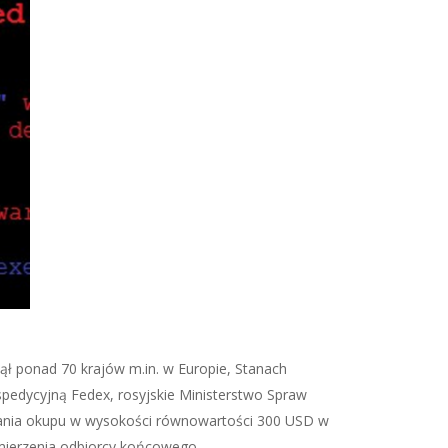
ł ponad 70 krajów m.in. w Europie, Stanach
spedycyjną Fedex, rosyjskie Ministerstwo Spraw
skania okupu w wysokości równowartości 300 USD w
namierzenia odbiorcy końcowego.