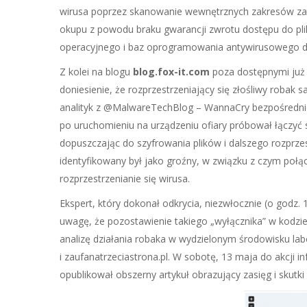
wirusa poprzez skanowanie wewnętrznych zakresów zainf
okupu z powodu braku gwarancji zwrotu dostępu do pli
operacyjnego i baz oprogramowania antywirusowego do
Z kolei na blogu
blog.fox-it.com
poza dostępnymi już w
doniesienie, że rozprzestrzeniający się złośliwy robak 
analityk z @MalwareTechBlog – WannaCry bezpośredn
po uruchomieniu na urządzeniu ofiary próbował łączyć
dopuszczając do szyfrowania plików i dalszego rozprz
identyfikowany był jako groźny, w związku z czym poł
rozprzestrzenianie się wirusa.
Ekspert, który dokonał odkrycia, niezwłocznie (o godz. 
uwagę, że pozostawienie takiego „wyłącznika” w kodzi
analizę działania robaka w wydzielonym środowisku lab
i zaufanatrzeciastrona.pl. W sobotę, 13 maja do akcji in
opublikował obszerny artykuł obrazujący zasięg i skutki 