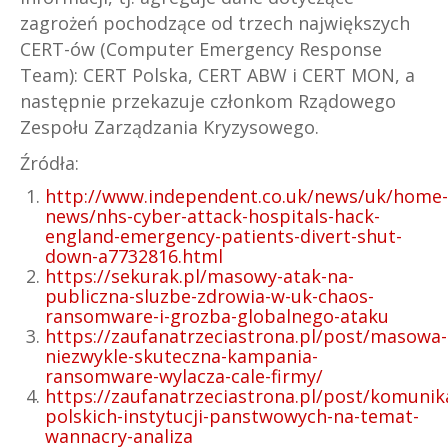
zagrożeń pochodzące od trzech największych
CERT-ów (Computer Emergency Response
Team): CERT Polska, CERT ABW i CERT MON, a
następnie przekazuje członkom Rządowego
Zespołu Zarządzania Kryzysowego.
Źródła:
http://www.independent.co.uk/news/uk/home-
news/nhs-cyber-attack-hospitals-hack-
england-emergency-patients-divert-shut-
down-a7732816.html
https://sekurak.pl/masowy-atak-na-
publiczna-sluzbe-zdrowia-w-uk-chaos-
ransomware-i-grozba-globalnego-ataku
https://zaufanatrzeciastrona.pl/post/masowa-
niezwykle-skuteczna-kampania-
ransomware-wylacza-cale-firmy/
https://zaufanatrzeciastrona.pl/post/komunik
polskich-instytucji-panstwowych-na-temat-
wannacry-analiza