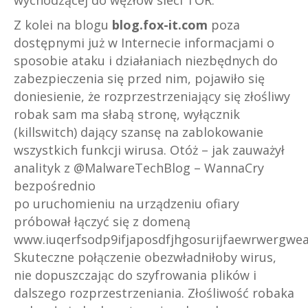
wychodzącej do węzłów sieci TOR.
Z kolei na blogu
blog.fox-it.com
poza
dostępnymi już w Internecie informacjami o
sposobie ataku i działaniach niezbędnych do
zabezpieczenia się przed nim, pojawiło się
doniesienie, że rozprzestrzeniający się złośliwy
robak sam ma słabą stronę, wyłącznik
(killswitch) dający szansę na zablokowanie
wszystkich funkcji wirusa. Otóż – jak zauważył
analityk z @MalwareTechBlog – WannaCry
bezpośrednio
po uruchomieniu na urządzeniu ofiary
próbował łączyć się z domeną
www.iuqerfsodp9ifjaposdfjhgosurijfaewrwergwea
Skuteczne połączenie obezwładniłoby wirus,
nie dopuszczając do szyfrowania plików i
dalszego rozprzestrzeniania. Złośliwość robaka