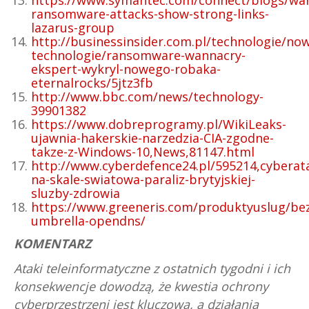
https://www.symantec.com/connect/blogs/wa
ransomware-attacks-show-strong-links-
lazarus-group
http://businessinsider.com.pl/technologie/no
technologie/ransomware-wannacry-
ekspert-wykryl-nowego-robaka-
eternalrocks/5jtz3fb
http://www.bbc.com/news/technology-
39901382
https://www.dobreprogramy.pl/WikiLeaks-
ujawnia-hakerskie-narzedzia-CIA-zgodne-
takze-z-Windows-10,News,81147.html
http://www.cyberdefence24.pl/595214,cyberat
na-skale-swiatowa-paraliz-brytyjskiej-
sluzby-zdrowia
https://www.greeneris.com/produktyuslug/bez
umbrella-opendns/
KOMENTARZ
Ataki teleinformatyczne z ostatnich tygodni i ich
konsekwencje dowodzą, że kwestia ochrony
cyberprzestrzeni jest kluczowa, a działania