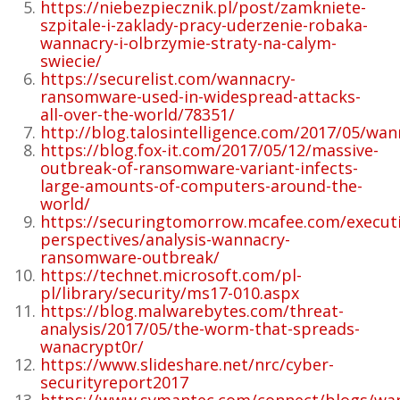
https://niebezpiecznik.pl/post/zamkniete-
szpitale-i-zaklady-pracy-uderzenie-robaka-
wannacry-i-olbrzymie-straty-na-calym-
swiecie/
https://securelist.com/wannacry-
ransomware-used-in-widespread-attacks-
all-over-the-world/78351/
http://blog.talosintelligence.com/2017/05/wan
https://blog.fox-it.com/2017/05/12/massive-
outbreak-of-ransomware-variant-infects-
large-amounts-of-computers-around-the-
world/
https://securingtomorrow.mcafee.com/executi
perspectives/analysis-wannacry-
ransomware-outbreak/
https://technet.microsoft.com/pl-
pl/library/security/ms17-010.aspx
https://blog.malwarebytes.com/threat-
analysis/2017/05/the-worm-that-spreads-
wanacrypt0r/
https://www.slideshare.net/nrc/cyber-
securityreport2017