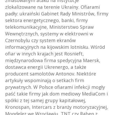
zmasowanym ataku na instytucje
zlokalizowane na terenie Ukrainy. Ofiarami
padły: ukraiński Gabinet Rady Ministrów, firmy
sektora energetycznego, banki, firmy
telekomunikacyjne, Ministerstwo Spraw
Wewnętrznych, systemy w elektrowni w
Czernobylu czy system ekranów
informacyjnych na kijowskim lotnisku. Wśród
ofiar w innych krajach jest Rosnieft,
międzynarodowa firma spedycyjna Maersk,
dostawca energii Ukrenergo, a także
producent samolotów Antonov. Niektóre
artykuły wspominają o setkach firm
prywatnych. W Polsce ofiarami infekcji mogły
paść takie firmy jak dom mediowy MediaCom i
spółki z tej samej grupy kapitałowej,
Kronospan, Intercars z branży motoryzacyjnej,
Mondelez we Wrocławiu, TNT czy Raben z