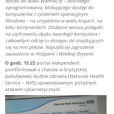
doszło do ataku WannaCry – złośliwego
oprogramowania, blokującego dostęp do
komputerów z systemem operacyjnym
Windows – na urządzenia w wielu krajach, na
kilku kontynentach. Działanie wirusa polegało
na szyfrowaniu dysku twardego komputera i
całkowitym odcięciu dostępu do znajdujących
się na nim plików. Najszybciej zagrożenie
zauważono w Hiszpanii i Wielkiej Brytanii.
O
godz. 15.22
portal Independent
poinformował o chaosie w brytyjskiej
państwowej służbie zdrowia (National Health
Service – NHS) spowodowanym potężnym
atakiem cybernetycznym.