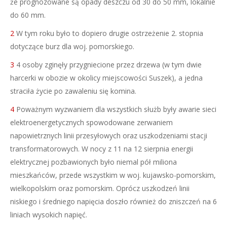
że prognozowane są opady deszczu od 30 do 50 mm, lokalnie
do 60 mm.
2
W tym roku było to dopiero drugie ostrzeżenie 2. stopnia
dotyczące burz dla woj. pomorskiego.
3
4 osoby zginęły przygniecione przez drzewa (w tym dwie
harcerki w obozie w okolicy miejscowości Suszek), a jedna
straciła życie po zawaleniu się komina.
4
Poważnym wyzwaniem dla wszystkich służb były awarie sieci
elektroenergetycznych spowodowane zerwaniem
napowietrznych linii przesyłowych oraz uszkodzeniami stacji
transformatorowych. W nocy z 11 na 12 sierpnia energii
elektrycznej pozbawionych było niemal pół miliona
mieszkańców, przede wszystkim w woj. kujawsko-pomorskim,
wielkopolskim oraz pomorskim. Oprócz uszkodzeń linii
niskiego i średniego napięcia doszło również do zniszczeń na 6
liniach wysokich napięć.