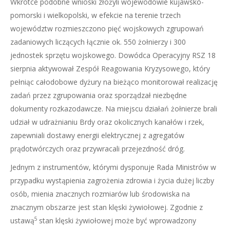
Wkrótce podobne wnioski złożyli wojewodowie kujawsko-
pomorski i wielkopolski, w efekcie na terenie trzech
województw rozmieszczono pięć wojskowych zgrupowań
zadaniowych liczących łącznie ok. 550 żołnierzy i 300
jednostek sprzętu wojskowego. Dowódca Operacyjny RSZ 18
sierpnia aktywował Zespół Reagowania Kryzysowego, który
pełniąc całodobowe dyżury na bieżąco monitorował realizację
zadań przez zgrupowania oraz sporządzał niezbędne
dokumenty rozkazodawcze. Na miejscu działań żołnierze brali
udział w udrażnianiu Brdy oraz okolicznych kanałów i rzek,
zapewniali dostawy energii elektrycznej z agregatów
prądotwórczych oraz przywracali przejezdność dróg.
Jednym z instrumentów, którymi dysponuje Rada Ministrów w
przypadku wystąpienia zagrożenia zdrowia i życia dużej liczby
osób, mienia znacznych rozmiarów lub środowiska na
znacznym obszarze jest stan klęski żywiołowej. Zgodnie z
5
ustawą
stan klęski żywiołowej może być wprowadzony