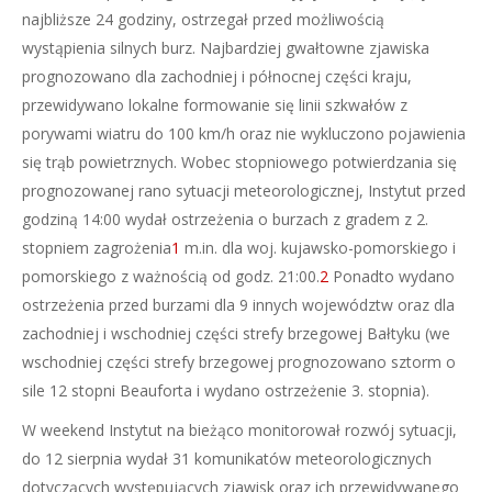
najbliższe 24 godziny, ostrzegał przed możliwością
wystąpienia silnych burz. Najbardziej gwałtowne zjawiska
prognozowano dla zachodniej i północnej części kraju,
przewidywano lokalne formowanie się linii szkwałów z
porywami wiatru do 100 km/h oraz nie wykluczono pojawienia
się trąb powietrznych. Wobec stopniowego potwierdzania się
prognozowanej rano sytuacji meteorologicznej, Instytut przed
godziną 14:00 wydał ostrzeżenia o burzach z gradem z 2.
stopniem zagrożenia
1
m.in. dla woj. kujawsko-pomorskiego i
pomorskiego z ważnością od godz. 21:00.
2
Ponadto wydano
ostrzeżenia przed burzami dla 9 innych województw oraz dla
zachodniej i wschodniej części strefy brzegowej Bałtyku (we
wschodniej części strefy brzegowej prognozowano sztorm o
sile 12 stopni Beauforta i wydano ostrzeżenie 3. stopnia).
W weekend Instytut na bieżąco monitorował rozwój sytuacji,
do 12 sierpnia wydał 31 komunikatów meteorologicznych
dotyczących występujących zjawisk oraz ich przewidywanego