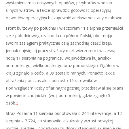
wystąpieniem intensywnych opadów, przyborów wód lub
silnych wiatrów, a także sprawdzić gotowość operacyjną
odwodów operacyjnych i zapewnić adekwatne stany osobowe.
Front burzowy po południu i wieczorem 11 sierpnia przemieścił
się z południowego zachodu na północ Polski, obejmując
swoim zasięgiem praktycznie całą zachodnią część kraju,
jednak najwięcej pracy strażacy mieli wieczorem i wczesną
nocą 11 sierpnia na pograniczu województwa kujawsko-
pomorskiego, wielkopolskiego oraz pomorskiego. Ogółem w
kraju zginęło 6 osób, a 39 zostało rannych. Ponadto lekkie
obrażenia podczas akcji odniosło 19 ratowników.
Pod względem liczby ofiar najtragiczniej przedstawiał się bilans
w powiecie chojnickim (woj. pomorskie), gdzie zginęło 5
osób.
3
Straż Pożarna 11 sierpnia odnotowała 6 244 interwencje, a 12
sierpnia – 7 724, co stanowiło kilkukrotny wzrost powyżej
rocznej średniej. Dodatkową trudność stanowiło skupienie się