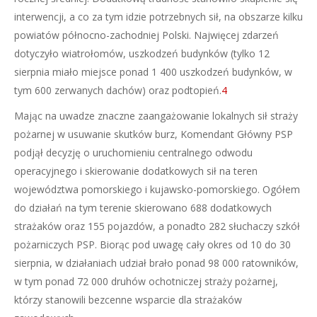
interwencji, a co za tym idzie potrzebnych sił, na obszarze kilku
powiatów północno-zachodniej Polski. Najwięcej zdarzeń
dotyczyło wiatrołomów, uszkodzeń budynków (tylko 12
sierpnia miało miejsce ponad 1 400 uszkodzeń budynków, w
tym 600 zerwanych dachów) oraz podtopień.
4
Mając na uwadze znaczne zaangażowanie lokalnych sił straży
pożarnej w usuwanie skutków burz, Komendant Główny PSP
podjął decyzję o uruchomieniu centralnego odwodu
operacyjnego i skierowanie dodatkowych sił na teren
województwa pomorskiego i kujawsko-pomorskiego. Ogółem
do działań na tym terenie skierowano 688 dodatkowych
strażaków oraz 155 pojazdów, a ponadto 282 słuchaczy szkół
pożarniczych PSP. Biorąc pod uwagę cały okres od 10 do 30
sierpnia, w działaniach udział brało ponad 98 000 ratowników,
w tym ponad 72 000 druhów ochotniczej straży pożarnej,
którzy stanowili bezcenne wsparcie dla strażaków