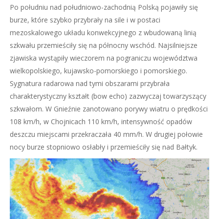
Po południu nad południowo-zachodnią Polską pojawiły się
burze, które szybko przybrały na sile i w postaci
mezoskalowego układu konwekcyjnego z wbudowaną linią
szkwału przemieściły się na północny wschód. Najsilniejsze
zjawiska wystąpiły wieczorem na pograniczu województwa
wielkopolskiego, kujawsko-pomorskiego i pomorskiego.
Sygnatura radarowa nad tymi obszarami przybrała
charakterystyczny kształt (bow echo) zazwyczaj towarzyszący
szkwałom. W Gnieźnie zanotowano porywy wiatru o prędkości
108 km/h, w Chojnicach 110 km/h, intensywność opadów
deszczu miejscami przekraczała 40 mm/h. W drugiej połowie
nocy burze stopniowo osłabły i przemieściły się nad Bałtyk.