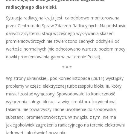
radiacyjnego dla Polski
.
Sytuacja radiacyjna kraju jest całodobowo monitorowana
przez Centrum do Spraw Zdarzeń Radiacyjnych. Na podstawie
danych z systemu stacji wczesnego wykrywania skażeń
promieniotwórczych nie stwierdzono żadnych odchyleń od
wartości normalnych (nie odnotowano wzrostu poziom mocy
dawki promieniowania gamma na terenie Polski).
* * *
Wg strony ukraińskiej, pod koniec listopada (28.11) wystąpiły
problemy w części elektrycznej turbozespołu bloku III, który
musiał zostać wyłączony. Spowodowało to konieczność
wyłączenia całego bloku – a więc i reaktora. Incydentowi
takiemu nie towarzyszy żadne uwolnienie do środowiska
substancji promieniotwórczych. W związku z tym, nie ma
jakiegokolwiek zagrożenia radiacyjnego na terenie elektrowni
jądrowej, jak również poza nią.