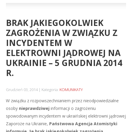
BRAK JAKIEGOKOLWIEK
ZAGROŻENIA W ZWIĄZKU Z
INCYDENTEM W
ELEKTROWNI JĄDROWEJ NA
UKRAINIE – 5 GRUDNIA 2014
R.
Grudzień 03, 2014
Kategoria:
KOMUNIKATY
W związku z rozpowszechnianiem przez nieodpowiedzialne
osoby
nieprawdziwej
informacji o zagrożeniu
spowodowanym incydentem w ukraińskiej elektrowni jądrowej
Zaporoże na Ukrainie,
Państwowa Agencja Atomistyki
informuje, że brak jakiegokolwiek zagrożenia