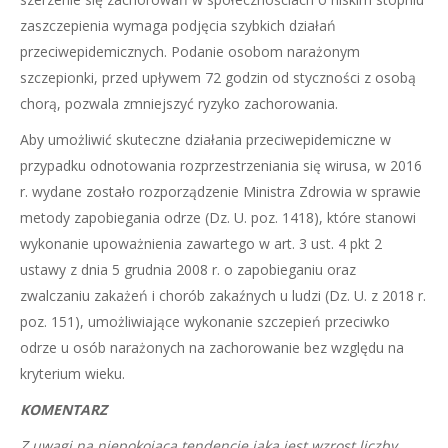
zaszczepienia wymaga podjęcia szybkich działań
przeciwepidemicznych. Podanie osobom narażonym
szczepionki, przed upływem 72 godzin od styczności z osobą
chorą, pozwala zmniejszyć ryzyko zachorowania.
Aby umożliwić skuteczne działania przeciwepidemiczne w
przypadku odnotowania rozprzestrzeniania się wirusa, w 2016
r. wydane zostało rozporządzenie Ministra Zdrowia w sprawie
metody zapobiegania odrze (Dz. U. poz. 1418), które stanowi
wykonanie upoważnienia zawartego w art. 3 ust. 4 pkt 2
ustawy z dnia 5 grudnia 2008 r. o zapobieganiu oraz
zwalczaniu zakażeń i chorób zakaźnych u ludzi (Dz. U. z 2018 r.
poz. 151), umożliwiające wykonanie szczepień przeciwko
odrze u osób narażonych na zachorowanie bez względu na
kryterium wieku.
KOMENTARZ
Z uwagi na niepokojącą tendencję jaką jest wzrost liczby