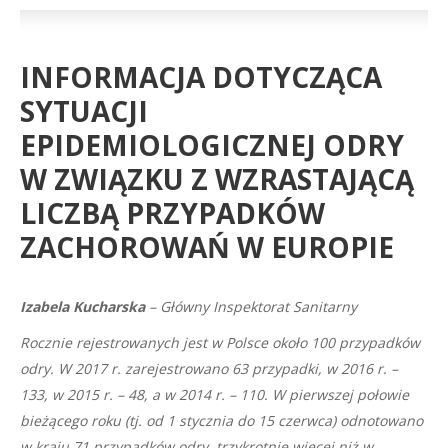
INFORMACJA DOTYCZĄCA
SYTUACJI
EPIDEMIOLOGICZNEJ ODRY
W ZWIĄZKU Z WZRASTAJĄCĄ
LICZBĄ PRZYPADKÓW
ZACHOROWAŃ W EUROPIE
Izabela Kucharska
–
Główny Inspektorat Sanitarny
Rocznie rejestrowanych jest w Polsce około 100 przypadków
odry. W 2017 r. zarejestrowano 63 przypadki, w 2016 r. –
133, w 2015 r. – 48, a w 2014 r. – 110. W pierwszej połowie
bieżącego roku (tj. od 1 stycznia do 15 czerwca) odnotowano
w kraju 71 przypadków odry, trzykrotnie więcej niż w