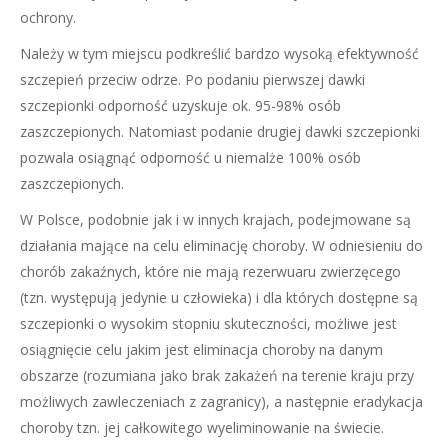
ochrony.
Należy w tym miejscu podkreślić bardzo wysoką efektywność
szczepień przeciw odrze. Po podaniu pierwszej dawki
szczepionki odporność uzyskuje ok. 95-98% osób
zaszczepionych. Natomiast podanie drugiej dawki szczepionki
pozwala osiągnąć odporność u niemalże 100% osób
zaszczepionych.
W Polsce, podobnie jak i w innych krajach, podejmowane są
działania mające na celu eliminację choroby. W odniesieniu do
chorób zakaźnych, które nie mają rezerwuaru zwierzęcego
(tzn. występują jedynie u człowieka) i dla których dostępne są
szczepionki o wysokim stopniu skuteczności, możliwe jest
osiągnięcie celu jakim jest eliminacja choroby na danym
obszarze (rozumiana jako brak zakażeń na terenie kraju przy
możliwych zawleczeniach z zagranicy), a następnie eradykacja
choroby tzn. jej całkowitego wyeliminowanie na świecie.