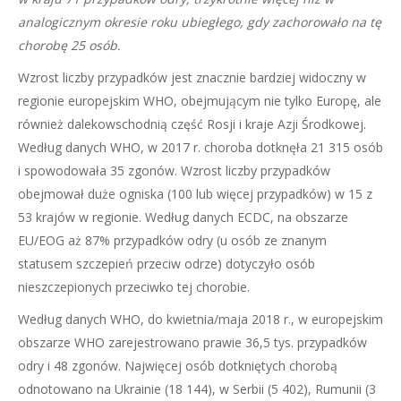
analogicznym okresie roku ubiegłego, gdy zachorowało na tę
chorobę 25 osób.
Wzrost liczby przypadków jest znacznie bardziej widoczny w
regionie europejskim WHO, obejmującym nie tylko Europę, ale
również dalekowschodnią część Rosji i kraje Azji Środkowej.
Według danych WHO, w 2017 r. choroba dotknęła 21 315 osób
i spowodowała 35 zgonów. Wzrost liczby przypadków
obejmował duże ogniska (100 lub więcej przypadków) w 15 z
53 krajów w regionie. Według danych ECDC, na obszarze
EU/EOG aż 87% przypadków odry (u osób ze znanym
statusem szczepień przeciw odrze) dotyczyło osób
nieszczepionych przeciwko tej chorobie.
Według danych WHO, do kwietnia/maja 2018 r., w europejskim
obszarze WHO zarejestrowano prawie 36,5 tys. przypadków
odry i 48 zgonów. Najwięcej osób dotkniętych chorobą
odnotowano na Ukrainie (18 144), w Serbii (5 402), Rumunii (3