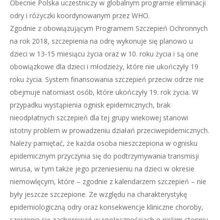
Obecnie Polska uczestniczy w globalnym programie eliminacji
odry i różyczki koordynowanym przez WHO.
Zgodnie z obowiązującym Programem Szczepień Ochronnych
na rok 2018, szczepienia na odrę wykonuje się planowo u
dzieci w 13-15 miesiącu życia oraz w 10. roku życia i są one
obowiązkowe dla dzieci i młodzieży, które nie ukończyły 19
roku życia. System finansowania szczepień przeciw odrze nie
obejmuje natomiast osób, które ukończyły 19. rok życia. W
przypadku wystąpienia ognisk epidemicznych, brak
nieodpłatnych szczepień dla tej grupy wiekowej stanowi
istotny problem w prowadzeniu działań przeciwepidemicznych.
Należy pamiętać, że każda osoba nieszczepiona w ognisku
epidemicznym przyczynia się do podtrzymywania transmisji
wirusa, w tym także jego przeniesieniu na dzieci w okresie
niemowlęcym, które – zgodnie z kalendarzem szczepień – nie
były jeszcze szczepione. Ze względu na charakterystykę
epidemiologiczną odry oraz konsekwencje kliniczne choroby,
szerzenie się zachorowań w społecznościach o niskim stopniu