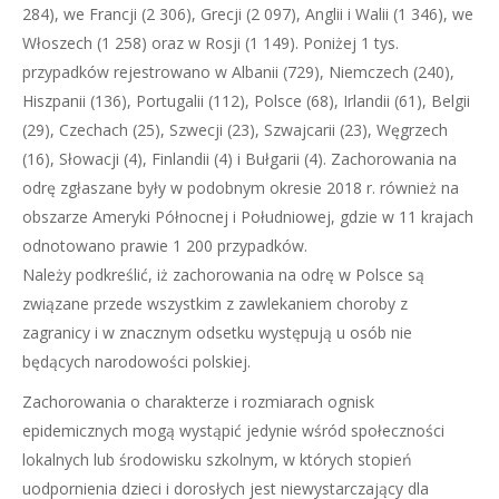
284), we Francji (2 306), Grecji (2 097), Anglii i Walii (1 346), we
Włoszech (1 258) oraz w Rosji (1 149). Poniżej 1 tys.
przypadków rejestrowano w Albanii (729), Niemczech (240),
Hiszpanii (136), Portugalii (112), Polsce (68), Irlandii (61), Belgii
(29), Czechach (25), Szwecji (23), Szwajcarii (23), Węgrzech
(16), Słowacji (4), Finlandii (4) i Bułgarii (4). Zachorowania na
odrę zgłaszane były w podobnym okresie 2018 r. również na
obszarze Ameryki Północnej i Południowej, gdzie w 11 krajach
odnotowano prawie 1 200 przypadków.
Należy podkreślić, iż zachorowania na odrę w Polsce są
związane przede wszystkim z zawlekaniem choroby z
zagranicy i w znacznym odsetku występują u osób nie
będących narodowości polskiej.
Zachorowania o charakterze i rozmiarach ognisk
epidemicznych mogą wystąpić jedynie wśród społeczności
lokalnych lub środowisku szkolnym, w których stopień
uodpornienia dzieci i dorosłych jest niewystarczający dla