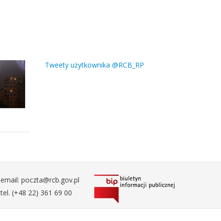
Tweety użytkownika @RCB_RP
email: poczta@rcb.gov.pl
tel. (+48 22) 361 69 00