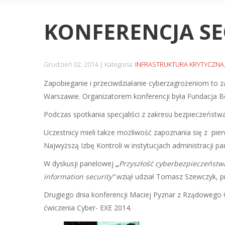
KONFERENCJA SE
Grudzień 02, 2014
Kategoria:
INFRASTRUKTURA KRYTYCZNA
Zapobieganie i przeciwdziałanie cyberzagrożeniom to z
Warszawie. Organizatorem konferencji była Fundacja
Podczas spotkania specjaliści z zakresu bezpieczeństwa
Uczestnicy mieli także możliwość zapoznania się z pie
Najwyższą Izbę Kontroli w instytucjach administracji 
W dyskusji panelowej
„
Przyszłość cyberbezpieczeństwa
information security
”
wziął udział Tomasz Szewczyk, p
Drugiego dnia konferencji Maciej Pyznar z Rządowego
ćwiczenia Cyber- EXE 2014.