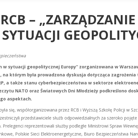
RCB – „ZARZĄDZANI
SYTUACJI GEOPOLITY
pieczeństwa
 w sytuacji geopolitycznej Europy” zorganizowana w Warsza
m, na którym była prowadzona dyskusja dotycząca zagrożenia 
RP, a także stanu cyberbezpieczeństwa w sektorze elektroen
zczytu NATO oraz Światowych Dni Młodzieży podkreślono dosk
ego aspektach.
a się, współorganizowana przez RCB i Wyższą Szkołę Policji w Szcz
zestniczyli przedstawiciele służb odpowiedzialnych za szeroko pojęte
. Prelegenci reprezentowali służby podległe Ministrowi Spraw Wewnęt
nkowe, Polskie Sieci Elektroenergetyczne, Biuro Bezpieczeństwa Nar