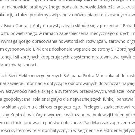
, a mianowicie: brak wyraźnego podziału odpowiedzialności w zakresi
uacji, a także problemy związane z opóźnieniami realizowanych inwe
z Biura Operacji Antyterrorystycznych składał się z prezentacji Pan
 mostu powietrznego w ramach zabezpieczenia medycznego dużych im
a wymagającego opracowania nowatorskich rozwiązań, zarówno organi
im dysponowało LPR oraz doskonałe wsparcie ze strony Sił Zbrojnych.
tencjał sił zbrojnych kooperujących z systemem ratownictwa cywiln
 środków łączności.
ich Sieci Elektroenergetycznych S.A. pana Piotra Marczaka pt. Infrast
eriał zawierał informacje dotyczące odnotowanych dotychczas najwi
ów aktywności hackerskiej dla systemów przesyłowych. Wskazał równi
geopolityczna, rola energetyki dla najważniejszych funkcji państwa, 
w skład systemu elektroenergetycznego. Prelegent zaakcentował rea
 Izby Kontroli, w którym wyraźnie wskazano na brak wizji i zidenty
ym dla funkcjonowania państwa obszarze. Pan Marczak zaprezentowa
ności systemów teleinformatycznych w segmencie elektroenergetycz