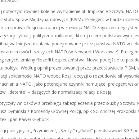
nstytucji.
dotyczyło również kolejne wystąpienie pt. Implikacje Szczytu NATO
nstytutu Spraw Międzynarodowych (PISM). Prelegent w bardzo intere
nie za sprawą Rosji upatrującej w rozwoju NATO zagrożenia egzysten
aryzacji sytuacji polityczno-militarnej, której celem podstawowym j
awił najważniejsze działania podejmowane przez państwa NATO w cel
a ostatnich dwóch szczytach NATO (w Newport i Warszawie). Prelegen
egicznych, zmiany filozofii bezpieczeństwa. Nowe podejście to prze
u polityki. Według opinii prezentowanej przez przedstawiciela PISM,
i solidarności NATO wobec Rosji, decyzji o rozbudowie sił wysuni
macniania NATO, jako potencjalne czynniki hamujące, prelegent wsk
 „detente” – dążących do normalizacji relacji z Rosją.
yczyły wniosków z przebiegu zabezpieczenia przez służby Szczytu NA
riusz Dymiński z Komendy Głównej Policji, ppłk SG Andrzej Prokopski
tek i pan Paweł Głębocki.
acji policyjnych „Przymierze”, „Szczyt” i „Rubin” przedstawiciel KGP po
ka reakcja na potencjalne sytuacje kryzysowe. Istotną rolę w koord