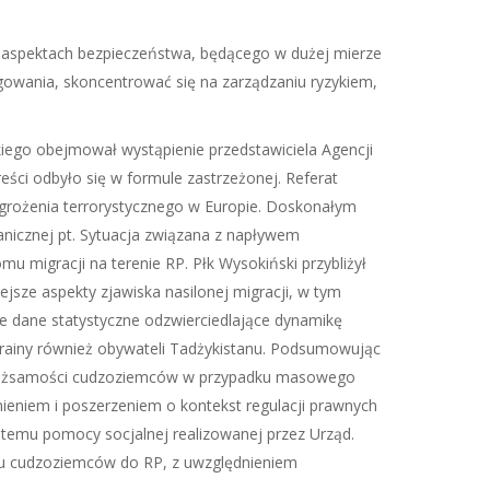
 aspektach bezpieczeństwa, będącego w dużej mierze
agowania, skoncentrować się na zarządzaniu ryzykiem,
iego obejmował wystąpienie przedstawiciela Agencji
eści odbyło się w formule zastrzeżonej. Referat
zagrożenia terrorystycznego w Europie. Doskonałym
nicznej pt. Sytuacja związana z napływem
u migracji na terenie RP. Płk Wysokiński przybliżył
jsze aspekty zjawiska nasilonej migracji, w tym
ce dane statystyczne odzwierciedlające dynamikę
krainy również obywateli Tadżykistanu. Podsumowując
cji tożsamości cudzoziemców w przypadku masowego
ieniem i poszerzeniem o kontekst regulacji prawnych
ystemu pomocy socjalnej realizowanej przez Urząd.
u cudzoziemców do RP, z uwzględnieniem