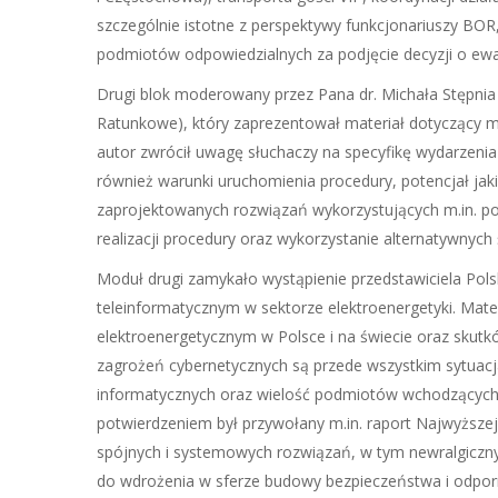
szczególnie istotne z perspektywy funkcjonariuszy BOR
podmiotów odpowiedzialnych za podjęcie decyzji o ewak
Drugi blok moderowany przez Pana dr. Michała Stępnia 
Ratunkowe), który zaprezentował materiał dotyczący
autor zwrócił uwagę słuchaczy na specyfikę wydarzeni
również warunki uruchomienia procedury, potencjał jak
zaprojektowanych rozwiązań wykorzystujących m.in. po
realizacji procedury oraz wykorzystanie alternatywnych
Moduł drugi zamykało wystąpienie przedstawiciela Polsk
teleinformatycznym w sektorze elektroenergetyki. Mat
elektroenergetycznym w Polsce i na świecie oraz skutk
zagrożeń cybernetycznych są przede wszystkim sytuacja 
informatycznych oraz wielość podmiotów wchodzących 
potwierdzeniem był przywołany m.in. raport Najwyższej
spójnych i systemowych rozwiązań, w tym newralgiczn
do wdrożenia w sferze budowy bezpieczeństwa i odpor