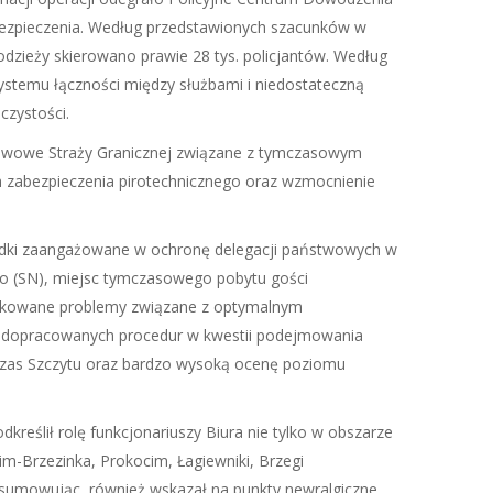
abezpieczenia. Według przedstawionych szacunków w
odzieży skierowano prawie 28 tys. policjantów. Według
ystemu łączności między służbami i niedostateczną
czystości.
stawowe Straży Granicznej związane z tymczasowym
ach zabezpieczenia pirotechnicznego oraz wzmocnienie
rodki zaangażowane w ochronę delegacji państwowych w
go (SN), miejsc tymczasowego pobytu gości
tyfikowane problemy związane z optymalnym
rak dopracowanych procedur w kwestii podejmowania
odczas Szczytu oraz bardzo wysoką ocenę poziomu
eślił rolę funkcjonariuszy Biura nie tylko w obszarze
m-Brzezinka, Prokocim, Łagiewniki, Brzegi
odsumowując, również wskazał na punkty newralgiczne,