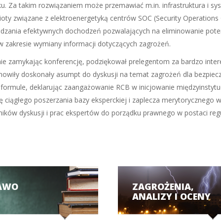
. Za takim rozwiązaniem może przemawiać m.in. infrastruktura i sys
ioty związane z elektroenergetyką centrów SOC (Security Operation
dzania efektywnych dochodzeń pozwalających na eliminowanie potencj
w zakresie wymiany informacji dotyczących zagrożeń.
e zamykając konferencję, podziękował prelegentom za bardzo intere
tanowiły doskonały asumpt do dyskusji na temat zagrożeń dla bezpi
formule, deklarując zaangażowanie RCB w inicjowanie międzyinstytuc
ę ciągłego poszerzania bazy eksperckiej i zaplecza merytorycznego w
ków dyskusji i prac ekspertów do porządku prawnego w postaci regul
AWO
ZAGROŻENIA,
ANALIZY I OCENY