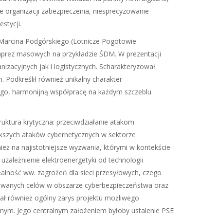
e organizacji zabezpieczenia, niesprecyzowanie
stycji.
a Marcina Podgórskiego (Lotnicze Pogotowie
prez masowych na przykładzie ŚDM. W prezentacji
zacyjnych jak i logistycznych. Scharakteryzował
 Podkreślił również unikalny charakter
ego, harmonijną współpracę na każdym szczeblu
ruktura krytyczna: przeciwdziałanie atakom
ększych ataków cybernetycznych w sektorze
eż na najistotniejsze wyzwania, którymi w kontekście
uzależnienie elektroenergetyki od technologii
lność ww. zagrożeń dla sieci przesyłowych, czego
fikowanych celów w obszarze cyberbezpieczeństwa oraz
ł również ogólny zarys projektu możliwego
nym. Jego centralnym założeniem byłoby ustalenie PSE