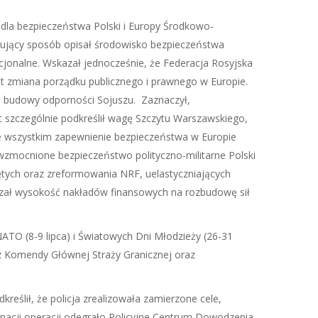
 dla bezpieczeństwa Polski i Europy Środkowo-
sujący sposób opisał środowisko bezpieczeństwa
cjonalne. Wskazał jednocześnie, że Federacja Rosyjska
est zmiana porządku publicznego i prawnego w Europie.
u budowy odporności Sojuszu. Zaznaczył,
t szczególnie podkreślił wagę Szczytu Warszawskiego,
de wszystkim zapewnienie bezpieczeństwa w Europie
 wzmocnione bezpieczeństwo polityczno-militarne Polski
ętych oraz zreformowania NRF, uelastyczniających
azał wysokość nakładów finansowych na rozbudowę sił
TO (8-9 lipca) i Światowych Dni Młodzieży (26-31
 z Komendy Głównej Straży Granicznej oraz
dkreślił, że policja zrealizowała zamierzone cele,
ynacji operacji odegrało Policyjne Centrum Dowodzenia