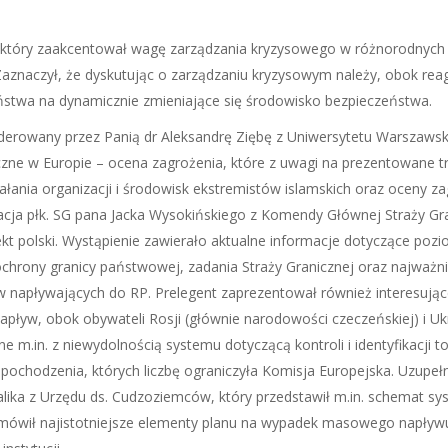
 który zaakcentował wagę zarządzania kryzysowego w różnorodnych
 Zaznaczył, że dyskutując o zarządzaniu kryzysowym należy, obok re
ństwa na dynamicznie zmieniające się środowisko bezpieczeństwa.
derowany przez Panią dr Aleksandrę Ziębę z Uniwersytetu Warszawsk
czne w Europie – ocena zagrożenia, które z uwagi na prezentowane tr
iałania organizacji i środowisk ekstremistów islamskich oraz oceny 
acja płk. SG pana Jacka Wysokińskiego z Komendy Głównej Straży Gra
 polski. Wystąpienie zawierało aktualne informacje dotyczące poziom
chrony granicy państwowej, zadania Straży Granicznej oraz najważnie
w napływających do RP. Prelegent zaprezentował również interesują
apływ, obok obywateli Rosji (głównie narodowości czeczeńskiej) i U
ne m.in. z niewydolnością systemu dotyczącą kontroli i identyfika
chodzenia, których liczbę ograniczyła Komisja Europejska. Uzupełn
alika z Urzędu ds. Cudzoziemców, który przedstawił m.in. schemat s
mówił najistotniejsze elementy planu na wypadek masowego napływ