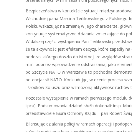
przewidzianych w nim zadań dla poszczególnych służb i i
Bezpieczeństwa w kontekście sytuacji międzynarodowej 
Wschodniej pana Marcina Terlikowskiego z Polskiego I
Polski, wskazując na zmianę w jego charakterze, głów
kontynuuje systematyczne działania zmierzające do pol
W dalszej części wystąpienia Pan Terlikowski przedst
że ta aktywność jest efektem decyzji, które zapadły n
podczas którego doszło do istotnej, ze względów strat
m.in. poprzez wprowadzenie odstraszania, jako element
po Szczycie NATO w Warszawie to pochodna demonstracj
potencjał sił NATO. Konkludując, w ocenie procesu wz
i środków Sojuszu oraz wzmożoną aktywność ruchów tzw.
Pozostałe wystąpienia w ramach pierwszego modułu dot
lipca). Podsumowania działań służb dokonali: insp. Ma
przedstawiciele Biura Ochrony Rządu – pan Robert Świą
Bilansując działania policji w ramach operacji i podoper
których podstawą było zapobieganie zagrożeniom i szyb