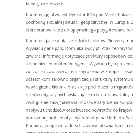
Międzynarodowych.
Konferencję otworzył Dyrektor RCB pan Marek Kubiak,
pochodną aktualnej sytuacji geopolitycznej w Europie.
które stanowi klucz do optymalnego przygotowania pa
Konferencja składała się z dwóch bloków. Pierwszy mo
Wywiadu pana ppłk. Dominika Dudy pt. Ataki terrorysty
zawierał informacje dotyczące struktury i sposobów dz
uzupełnieniem materiału Agencji Wywiadu była prezent
cudzoziemców i wzrostem zagrożenia w Europie – aspekt
uczestnikom zarówno organizację i strukturę systemu o
newralgiczne kierunki oraz kraje pochodzenia migrantó
ruchów migracyjnych wskazujące m.in. na zauważalny n
wystąpienie zasygnalizował możliwe zagrożenia związa
napływu uchodźców oraz kwestie powrotów do krajów po
poruszonej problematyki był referat pana Norberta Raf
Ponadto, w oparciu o dotychczasowe doświadczenia o