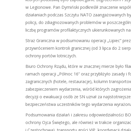
w Legionowe. Pan Dymiński podkreślił znaczenie współ
działaniach podczas Szczytu NATO zaangażowanych było 
policji, do zdiagnozowanych problemów w poszczególny
liczbę programów profilaktycznych ukierunkowanych na
Straż Graniczna w podsumowaniu operacji „Lipiec” pre
przywróceniem kontroli granicznej (od 3 lipca do 2 sie
ochrony portów lotniczych.
Biuro Ochrony Rządu, które w znacznej mierze było f
ramach operacji „Północ 16” oraz przybliżyło zasady 
zagranicznych (hotele, restauracje), kolumn transpor
zabezpieczeniem wydarzenia, wśród których zagrożenia
decyzji o ewakuacji osób ze SN uznał za najistotniejs
bezpieczeństwa uczestników tego wydarzenia wyrażoną
Podsumowania działań i zakresu odpowiedzialności BOR 
ochrony Ojca Świętego, ale również w trakcie organiza
i Częstochowa), transportu gości VIP, koordynacji dzi