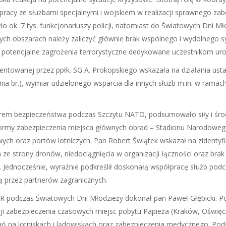
pracy ze służbami specjalnymi i wojskiem w realizacji sprawnego z
ok. 7 tys. funkcjonariuszy policji, natomiast do Światowych Dni Mł
ch obszarach należy zaliczyć głównie brak wspólnego i wydolnego s
 potencjalne zagrożenia terrorystyczne dedykowane uczestnikom uro
zentowanej przez ppłk. SG A. Prokopskiego wskazała na działania u
rpnia br.), wymiar udzielonego wsparcia dla innych służb m.in. w ram
ilarem bezpieczeństwa podczas Szczytu NATO, podsumowało siły i ś
i formy zabezpieczenia miejsca głównych obrad – Stadionu Narodowe
towych oraz portów lotniczych. Pan Robert Świątek wskazał na ziden
 ze strony dronów, niedociągnięcia w organizacji łączności oraz b
ze. Jednocześnie, wyraźnie podkreślił doskonałą współpracę służb p
 przez partnerów zagranicznych.
podczas Światowych Dni Młodzieży dokonał pan Paweł Głębicki. Podkr
cji zabezpieczenia czasowych miejsc pobytu Papieża (Kraków, Oświęci
ałań na lotniskach i lądowiskach oraz zabezpieczenia medycznego. P